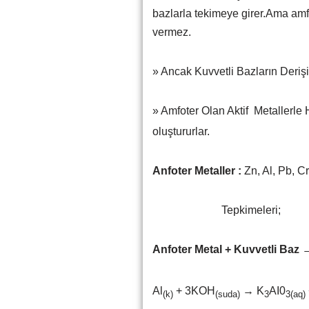
bazlarla tekimeye girer.Ama amf
vermez.
» Ancak Kuvvetli Bazların Derişik
» Amfoter Olan Aktif Metallerle 
oluştururlar.
Anfoter Metaller :
Zn, Al, Pb, Cr
Tepkimeleri;
Anfoter Metal + Kuvvetli Baz 
Al
+ 3KOH
→ K
AI0
(k)
(suda)
3
3(aq)