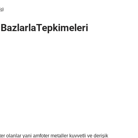
(g)
n BazlarlaTepkimeleri
r olanlar yani amfoter metaller kuvvetli ve derişik