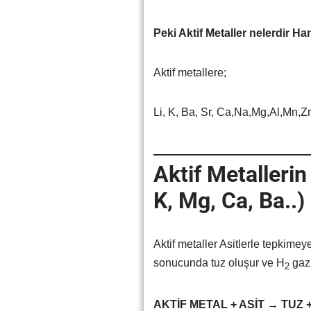
Peki Aktif Metaller nelerdir Han
Aktif metallere;
Li, K, Ba, Sr, Ca,Na,Mg,Al,Mn,Zn
Aktif Metallerin
K, Mg, Ca, Ba..)
Aktif metaller Asitlerle tepkimeye 
sonucunda tuz oluşur ve H
gazı
2
AKTİF METAL + ASİT → TUZ 