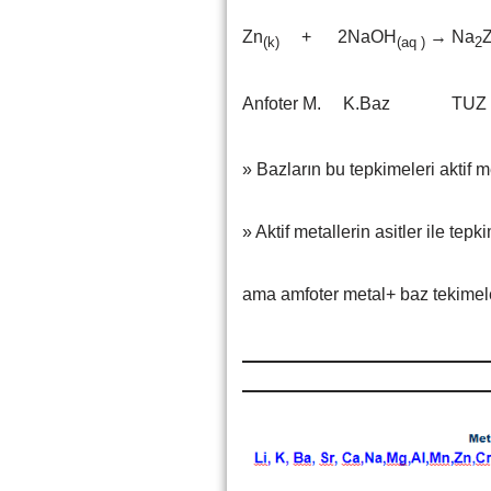
Zn
+ 2NaOH
→ Na
(k)
(aq )
2
Anfoter M. K.Baz TUZ (çi
» Bazların bu tepkimeleri aktif me
» Aktif metallerin asitler ile tep
ama amfoter metal+ baz tekimeler