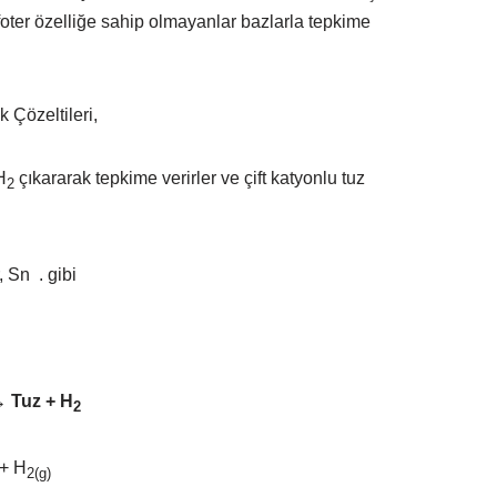
oter özelliğe sahip olmayanlar bazlarla tepkime
 Çözeltileri,
H
çıkararak tepkime verirler ve çift katyonlu tuz
2
, Sn . gibi
→ Tuz + H
2
+ H
2(g)