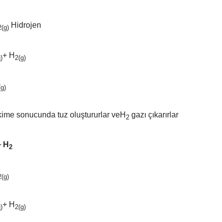
Hidrojen
2(g)
+ H
)
2(g)
(g)
pkime sonucunda tuz oluştururlar veH
gazı çıkarırlar
2
+ H
2
2(g)
+ H
)
2(g)