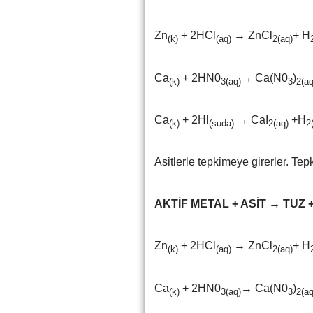
Zn
+ 2HCl
→ ZnCl
+ H
(k)
(aq)
2(aq)
Ca
+ 2HN0
→ Ca(N0
)
(k)
3(aq)
3
2(aq
Ca
+ 2Hl
→ CaI
+H
(k)
(suda)
2(aq)
2
Asitlerle tepkimeye girerler. Te
AKTİF METAL + ASİT → TUZ 
Zn
+ 2HCl
→ ZnCl
+ H
(k)
(aq)
2(aq)
Ca
+ 2HN0
→ Ca(N0
)
(k)
3(aq)
3
2(aq