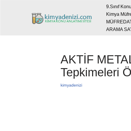
9.Sınıf Konu
Kimya Müfre
İçeriğe
MÜFREDA
geç
ARAMA SA
AKTİF METALL
Tepkimeleri Ö
kimyadenizi