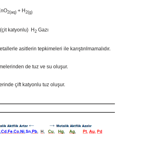
ZnO
+ H
2(aq)
2(g)
t katyonlu) H
Gazı
2
tallerle asitlerin tepkimeleri ile karıştırılmamalıdır.
kimelerinden de tuz ve su oluşur.
inde çift katyonlu tuz oluşur.