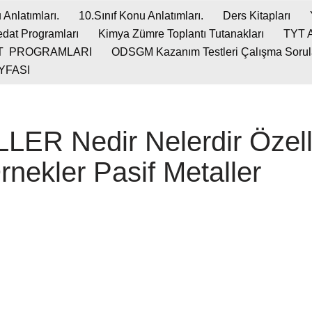
 Anlatımları.
10.Sınıf Konu Anlatımları.
Ders Kitapları
dat Programları
Kimya Zümre Toplantı Tutanakları
TYT 
T PROGRAMLARI
ODSGM Kazanım Testleri Çalışma Soruları
YFASI
ER Nedir Nelerdir Özelli
rnekler Pasif Metaller