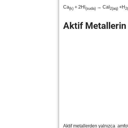
Ca
+ 2Hl
→ CaI
+H
(k)
(suda)
2(aq)
2
Aktif Metalleri
Aktif metallerden yalnızca amfote