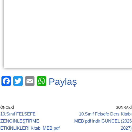
F
T
E
W
Paylaş
a
wi
m
h
c
tt
ail
at
e
er
s
ÖNCEKI
SONRAKI
10.Sınıf FELSEFE
10.Sınıf Felsefe Ders Kitabı
b
A
ZENGİNLEŞTİRME
MEB pdf indir GÜNCEL (2026
o
p
ETKİNLİKLERİ Kitabı MEB pdf
2027)