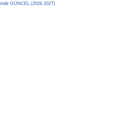
o
p
indir GÜNCEL (2026 2027)
k