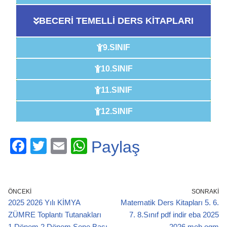
BECERİ TEMELLİ DERS KİTAPLARI
9.SINIF
10.SINIF
11.SINIF
12.SINIF
F
T
E
W
Paylaş
a
wi
m
h
c
tt
ail
at
e
er
s
ÖNCEKI
SONRAKI
2025 2026 Yılı KİMYA
Matematik Ders Kitapları 5. 6.
b
A
ZÜMRE Toplantı Tutanakları
7. 8.Sınıf pdf indir eba 2025
o
p
1.Dönem 2.Dönem Sene Başı
2026 meb ogm