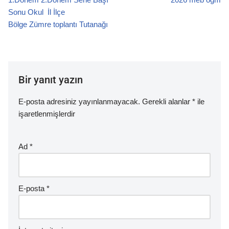
o
p
Sonu Okul İl İlçe
Bölge Zümre toplantı Tutanağı
k
Bir yanıt yazın
E-posta adresiniz yayınlanmayacak.
Gerekli alanlar
*
ile
işaretlenmişlerdir
Ad
*
E-posta
*