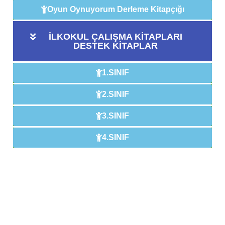
Oyun Oynuyorum Derleme Kitapçığı
İLKOKUL ÇALIŞMA KİTAPLARI
DESTEK KİTAPLAR
1.SINIF
2.SINIF
3.SINIF
4.SINIF