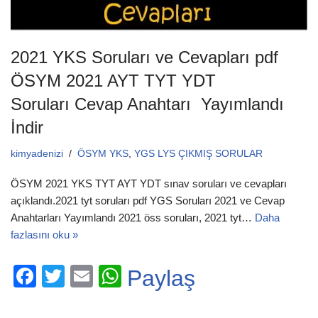
2021 YKS Soruları ve Cevapları pdf
ÖSYM 2021 AYT TYT YDT
Soruları Cevap Anahtarı Yayımlandı
İndir
kimyadenizi
ÖSYM YKS
,
YGS LYS ÇIKMIŞ SORULAR
ÖSYM 2021 YKS TYT AYT YDT sınav soruları ve cevapları
açıklandı.2021 tyt soruları pdf YGS Soruları 2021 ve Cevap
Anahtarları Yayımlandı 2021 öss soruları, 2021 tyt…
Daha
fazlasını oku »
F
T
E
W
Paylaş
a
wi
m
h