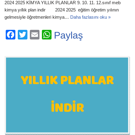
2024 2025 KİMYA YILLIK PLANLAR 9. 10. 11. 12.sınıf meb
kimya yıllık plan indir 2024 2025 eğitim öğretim yılının
gelmesiyle öğretmenleri kimya…
Daha fazlasını oku »
F
T
E
W
Paylaş
a
wi
m
h
c
tt
ail
at
e
er
s
b
A
o
p
o
p
k