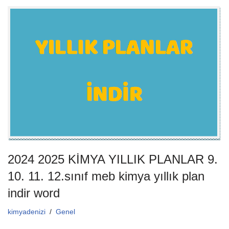
c
tt
ail
at
e
er
s
b
A
o
p
o
p
k
2024 2025 KİMYA YILLIK PLANLAR 9.
10. 11. 12.sınıf meb kimya yıllık plan
indir word
kimyadenizi
Genel