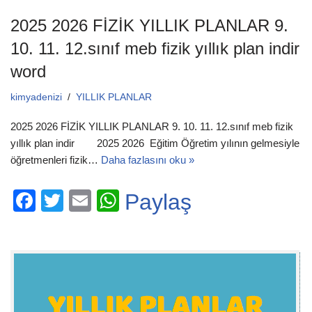
2025 2026 FİZİK YILLIK PLANLAR 9.
10. 11. 12.sınıf meb fizik yıllık plan indir
word
kimyadenizi
YILLIK PLANLAR
2025 2026 FİZİK YILLIK PLANLAR 9. 10. 11. 12.sınıf meb fizik
yıllık plan indir 2025 2026 Eğitim Öğretim yılının gelmesiyle
öğretmenleri fizik…
Daha fazlasını oku »
F
T
E
W
Paylaş
a
wi
m
h
c
tt
ail
at
e
er
s
b
A
o
p