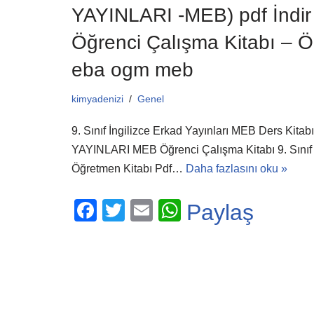
b
A
YAYINLARI -MEB) pdf İnd
o
p
Öğrenci Çalışma Kitabı – Ö
o
p
eba ogm meb
k
kimyadenizi
Genel
9. Sınıf İngilizce Erkad Yayınları MEB Ders Kitab
YAYINLARI MEB Öğrenci Çalışma Kitabı 9. Sını
Öğretmen Kitabı Pdf…
Daha fazlasını oku »
F
T
E
W
Paylaş
a
wi
m
h
c
tt
ail
at
e
er
s
b
A