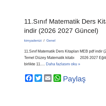
o
p
o
p
k
11.Sınıf Matematik Ders Ki
indir (2026 2027 Güncel)
kimyadenizi
Genel
11.Sınıf Matematik Ders Kitapları MEB pdf indir 
Temel Düzey Matematik kitabı 2026 2027 Eğitim
birlikte 11.…
Daha fazlasını oku »
F
T
E
W
Paylaş
a
wi
m
h
c
tt
ail
at
e
er
s