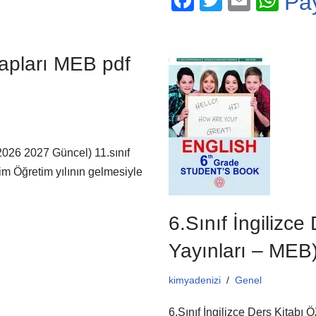
F
T
E
W
Pa
a
wi
m
h
c
tt
ail
at
tapları MEB pdf
e
er
s
b
A
o
p
o
p
k
(2026 2027 Güncel) 11.sınıf
 Öğretim yılının gelmesiyle
6.Sınıf İngilizce
Yayınları – MEB)
kimyadenizi
Genel
6.Sınıf İngilizce Ders Kit