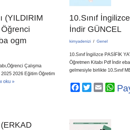
bı (YILDIRIM
10.Sınıf İngiliz
 Öğrenci
İndir GÜNCEL
eba ogm
kimyadenizi
Genel
10.Sınıf İngilizce PASİFİK Y
Öğretmen Kitabı Pdf İndir e
itabı,Öğrenci Çalışma
gelmesiyle birlikte 10.Sınıf
6 2025 2026 Eğitim Öğretim
ı oku »
F
T
E
W
Pa
a
wi
m
h
c
tt
ail
at
e
er
s
b
A
bı (ERKAD