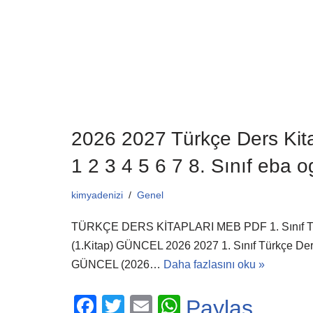
b
A
o
p
o
p
k
2026 2027 Türkçe Ders Kita
1 2 3 4 5 6 7 8. Sınıf eba 
kimyadenizi
Genel
TÜRKÇE DERS KİTAPLARI MEB PDF 1. Sınıf Tü
(1.Kitap) GÜNCEL 2026 2027 1. Sınıf Türkçe Ders
GÜNCEL (2026…
Daha fazlasını oku »
F
T
E
W
Paylaş