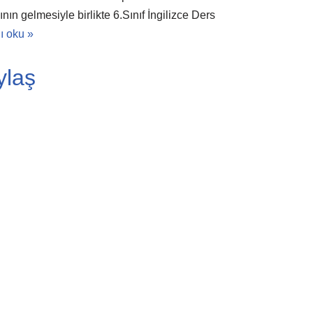
ın gelmesiyle birlikte 6.Sınıf İngilizce Ders
ı oku »
ylaş