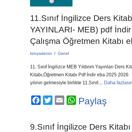
11.Sınıf İngilizce Ders Kita
YAYINLARI- MEB) pdf İndir
Çalışma Öğretmen Kitabı 
kimyadenizi
Genel
11. Sınıf İngilizce MEB Yıldırım Yayınları Ders K
Kitabı,Öğretmen Kitabı Pdf İndir eba 2025 202
yılının gelmesiyle birlikte 11.Sınıf…
Daha fazlasın
F
T
E
W
Paylaş
a
wi
m
h
c
tt
ail
at
9.Sınıf İngilizce Ders Kita
e
er
s