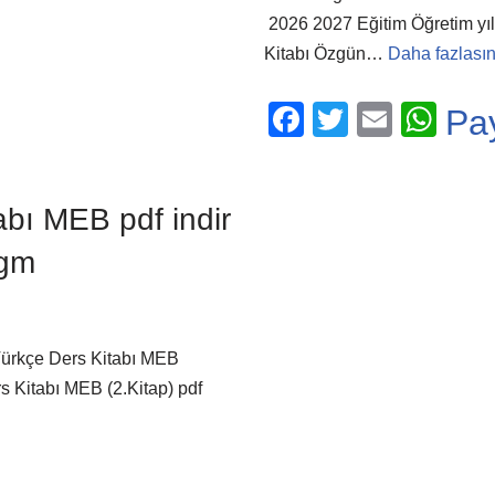
2026 2027 Eğitim Öğretim yılın
Kitabı Özgün…
Daha fazlasın
F
T
E
W
Pa
a
wi
m
h
c
tt
ail
at
bı MEB pdf indir
e
er
s
b
A
ogm
o
p
o
p
k
rkçe Ders Kitabı MEB
 Kitabı MEB (2.Kitap) pdf