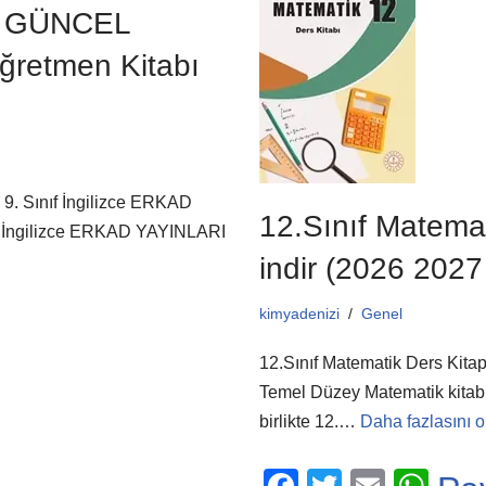
o
p
ir GÜNCEL
o
p
ğretmen Kitabı
k
ı 9. Sınıf İngilizce ERKAD
12.Sınıf Matemat
f İngilizce ERKAD YAYINLARI
indir (2026 2027
kimyadenizi
Genel
12.Sınıf Matematik Ders Kitap
Temel Düzey Matematik kitab
birlikte 12.…
Daha fazlasını o