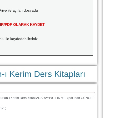
rive ile açılan dosyada
IR/PDF OLARAK KAYDET
olu ile kaydedebilirsiniz.
n-ı Kerim Ders Kitapları
 Kur’an-ı Kerim Ders Kitabı ADA YAYINCILIK MEB pdf indir GÜNCEL
025)