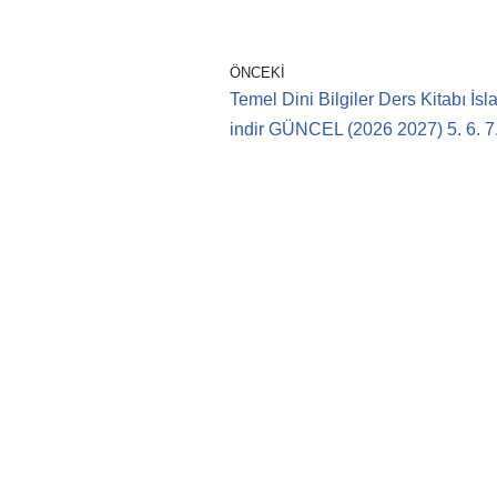
a
wi
m
h
c
tt
ail
at
e
er
s
ÖNCEKI
Temel Dini Bilgiler Ders Kitabı 
b
A
indir GÜNCEL (2026 2027) 5. 6. 7. 
o
p
o
p
k