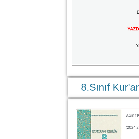
D
YAZD
Y
8.Sınıf Kur'a
8.Sınıf
(2024 2