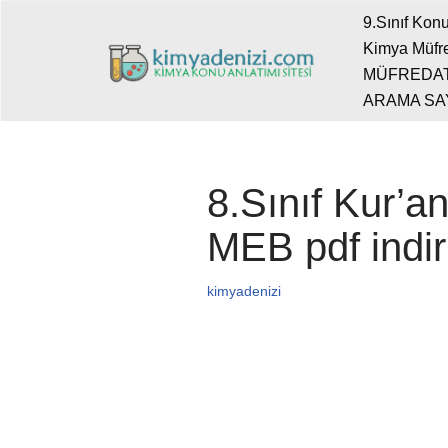
9.Sınıf Konu
Kimya Müfre
İçeriğe
MÜFREDA
geç
ARAMA SA
8.Sınıf Kur’a
MEB pdf indi
kimyadenizi