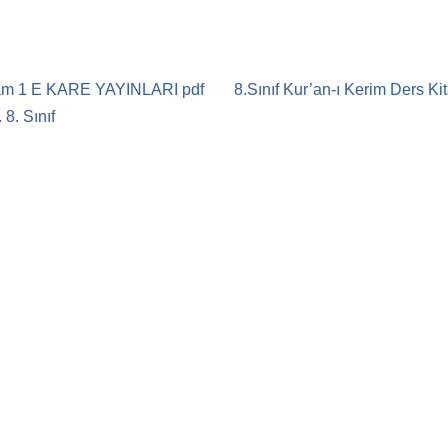
İslam 1 E KARE YAYINLARI pdf
8.Sınıf Kur’an-ı Kerim Ders K
8. Sınıf