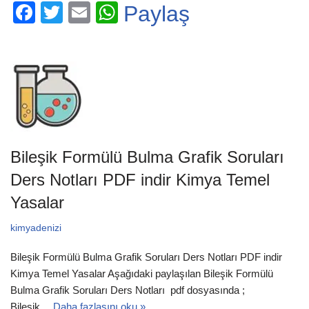
F
T
E
W
Paylaş
a
wi
m
h
c
tt
ail
at
e
er
s
b
A
o
p
o
p
Bileşik Formülü Bulma Grafik Soruları
k
Ders Notları PDF indir Kimya Temel
Yasalar
kimyadenizi
Bileşik Formülü Bulma Grafik Soruları Ders Notları PDF indir
Kimya Temel Yasalar Aşağıdaki paylaşılan Bileşik Formülü
Bulma Grafik Soruları Ders Notları pdf dosyasında ;
Bileşik…
Daha fazlasını oku »