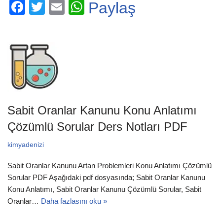
F
T
E
W
Paylaş
a
wi
m
h
c
tt
ail
at
e
er
s
b
A
o
p
o
p
Sabit Oranlar Kanunu Konu Anlatımı
k
Çözümlü Sorular Ders Notları PDF
kimyadenizi
Sabit Oranlar Kanunu Artan Problemleri Konu Anlatımı Çözümlü
Sorular PDF Aşağıdaki pdf dosyasında; Sabit Oranlar Kanunu
Konu Anlatımı, Sabit Oranlar Kanunu Çözümlü Sorular, Sabit
Oranlar…
Daha fazlasını oku »