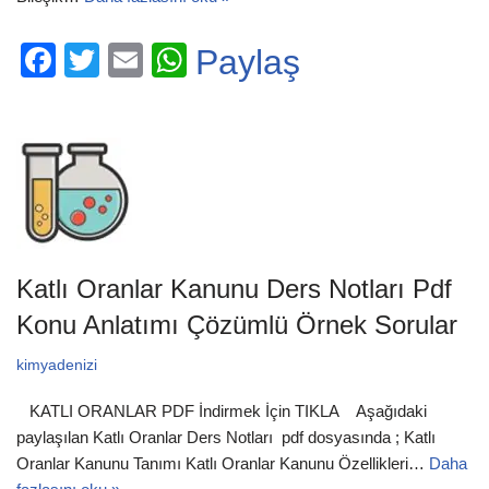
F
T
E
W
Paylaş
a
wi
m
h
c
tt
ail
at
e
er
s
b
A
o
p
o
p
Katlı Oranlar Kanunu Ders Notları Pdf
k
Konu Anlatımı Çözümlü Örnek Sorular
kimyadenizi
KATLI ORANLAR PDF İndirmek İçin TIKLA Aşağıdaki
paylaşılan Katlı Oranlar Ders Notları pdf dosyasında ; Katlı
Oranlar Kanunu Tanımı Katlı Oranlar Kanunu Özellikleri…
Daha