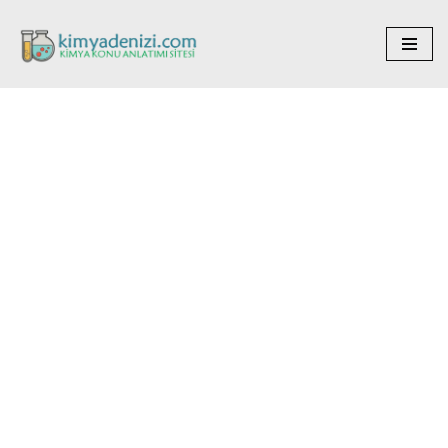
İçeriğe
geç