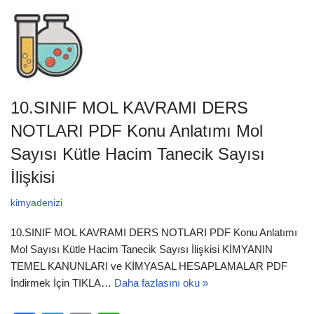
c
tt
ail
at
e
er
s
b
A
o
p
o
p
10.SINIF MOL KAVRAMI DERS
k
NOTLARI PDF Konu Anlatımı Mol
Sayısı Kütle Hacim Tanecik Sayısı
İlişkisi
kimyadenizi
10.SINIF MOL KAVRAMI DERS NOTLARI PDF Konu Anlatımı
Mol Sayısı Kütle Hacim Tanecik Sayısı İlişkisi KİMYANIN
TEMEL KANUNLARI ve KİMYASAL HESAPLAMALAR PDF
İndirmek İçin TIKLA…
Daha fazlasını oku »