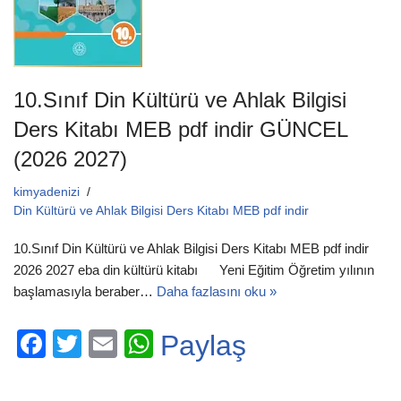
10.Sınıf Din Kültürü ve Ahlak Bilgisi
Ders Kitabı MEB pdf indir GÜNCEL
(2026 2027)
kimyadenizi
Din Kültürü ve Ahlak Bilgisi Ders Kitabı MEB pdf indir
10.Sınıf Din Kültürü ve Ahlak Bilgisi Ders Kitabı MEB pdf indir
2026 2027 eba din kültürü kitabı Yeni Eğitim Öğretim yılının
başlamasıyla beraber…
Daha fazlasını oku »
F
T
E
W
Paylaş
a
wi
m
h
c
tt
ail
at