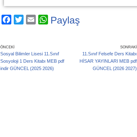
F
T
E
W
Paylaş
a
wi
m
h
c
tt
ail
at
e
er
s
ÖNCEKI
SONRAKI
Sosyal Bilimler Lisesi 11.Sınıf
11.Sınıf Felsefe Ders Kitabı
b
A
Sosyoloji 1 Ders Kitabı MEB pdf
HİSAR YAYINLARI MEB pdf
o
p
indir GÜNCEL (2025 2026)
GÜNCEL (2026 2027)
o
p
k