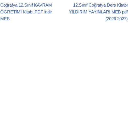
e
er
s
Coğrafya 12.Sınıf KAVRAM
12.Sınıf Coğrafya Ders Kitabı
b
A
ÖĞRETİMİ Kitabı PDF indir
YILDIRIM YAYINLARI MEB pdf
o
p
MEB
(2026 2027)
o
p
k