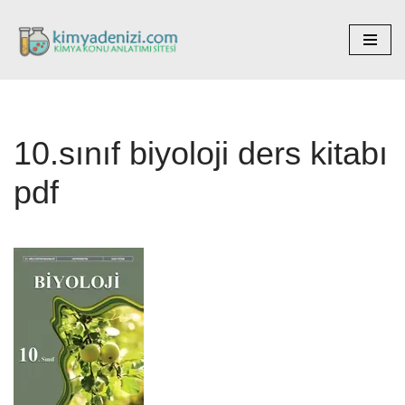
İçeriğe
geç
10.sınıf biyoloji ders kitabı
pdf