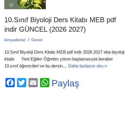
10.Sınıf Biyoloji Ders Kitabı MEB pdf
indir GÜNCEL (2026 2027)
kimyadenizi
Genel
10.Sınıf Biyoloji Ders Kitabı MEB pdf indir 2026 2027 eba biyoloji
kitabı Yeni Eğitim Öğretim yılının başlamasıyla beraber
10.sınıf öğrencileri ve bu dersin…
Daha fazlasını oku »
F
T
E
W
Paylaş
a
wi
m
h
c
tt
ail
at
e
er
s
b
A
o
p