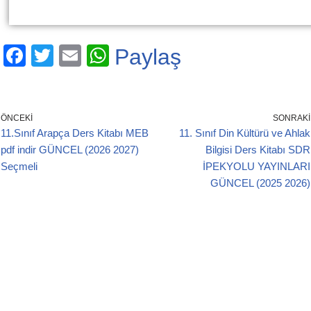
F
T
E
W
Paylaş
a
wi
m
h
c
tt
ail
at
e
er
s
ÖNCEKI
SONRAKI
11.Sınıf Arapça Ders Kitabı MEB
11. Sınıf Din Kültürü ve Ahlak
b
A
pdf indir GÜNCEL (2026 2027)
Bilgisi Ders Kitabı SDR
o
p
Seçmeli
İPEKYOLU YAYINLARI
o
p
GÜNCEL (2025 2026)
k