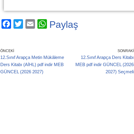
F
T
E
W
Paylaş
a
wi
m
h
c
tt
ail
at
e
er
s
ÖNCEKI
SONRAKI
12.Sınıf Arapça Metin Mükâleme
12.Sınıf Arapça Ders Kitabı
b
A
Ders Kitabı (AİHL) pdf indir MEB
MEB pdf indir GÜNCEL (2026
o
p
GÜNCEL (2026 2027)
2027) Seçmeli
o
p
k