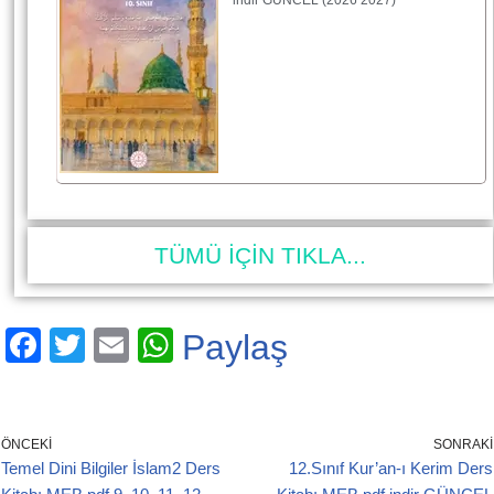
TÜMÜ İÇİN TIKLA...
F
T
E
W
Paylaş
a
wi
m
h
c
tt
ail
at
e
er
s
ÖNCEKI
SONRAKI
Temel Dini Bilgiler İslam2 Ders
12.Sınıf Kur’an-ı Kerim Ders
b
A