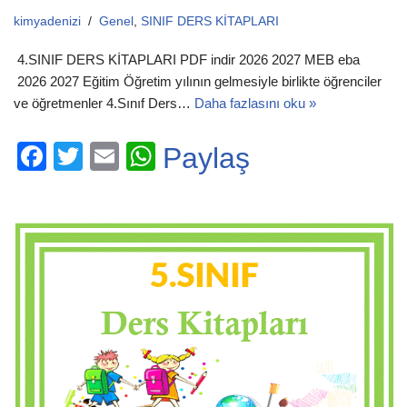
kimyadenizi
Genel
,
SINIF DERS KİTAPLARI
4.SINIF DERS KİTAPLARI PDF indir 2026 2027 MEB eba
2026 2027 Eğitim Öğretim yılının gelmesiyle birlikte öğrenciler
ve öğretmenler 4.Sınıf Ders…
Daha fazlasını oku »
F
T
E
W
Paylaş
a
wi
m
h
c
tt
ail
at
e
er
s
b
A
o
p
o
p
k