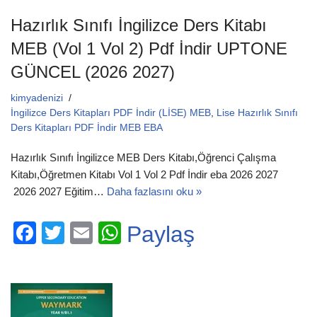
Hazırlık Sınıfı İngilizce Ders Kitabı
MEB (Vol 1 Vol 2) Pdf İndir UPTONE
GÜNCEL (2026 2027)
kimyadenizi
İngilizce Ders Kitapları PDF İndir (LİSE) MEB
,
Lise Hazırlık Sınıfı
Ders Kitapları PDF İndir MEB EBA
Hazırlık Sınıfı İngilizce MEB Ders Kitabı,Öğrenci Çalışma
Kitabı,Öğretmen Kitabı Vol 1 Vol 2 Pdf İndir eba 2026 2027
2026 2027 Eğitim…
Daha fazlasını oku »
F
T
E
W
Paylaş
a
wi
m
h
c
tt
ail
at
e
er
s