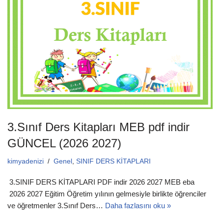
b
A
o
p
o
p
k
3.Sınıf Ders Kitapları MEB pdf indir
GÜNCEL (2026 2027)
kimyadenizi
Genel
,
SINIF DERS KİTAPLARI
3.SINIF DERS KİTAPLARI PDF indir 2026 2027 MEB eba
2026 2027 Eğitim Öğretim yılının gelmesiyle birlikte öğrenciler
ve öğretmenler 3.Sınıf Ders…
Daha fazlasını oku »