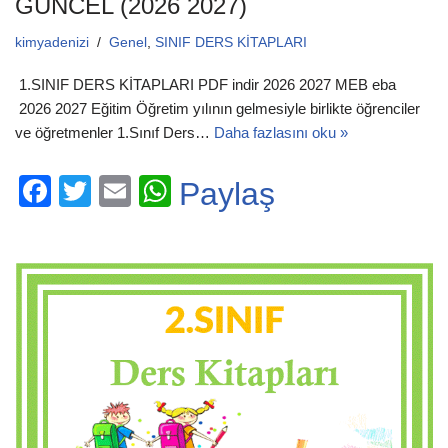
GÜNCEL (2026 2027)
kimyadenizi
Genel
,
SINIF DERS KİTAPLARI
1.SINIF DERS KİTAPLARI PDF indir 2026 2027 MEB eba
2026 2027 Eğitim Öğretim yılının gelmesiyle birlikte öğrenciler
ve öğretmenler 1.Sınıf Ders…
Daha fazlasını oku »
F
T
E
W
Paylaş
a
wi
m
h
c
tt
ail
at
e
er
s
b
A
o
p
o
p
k