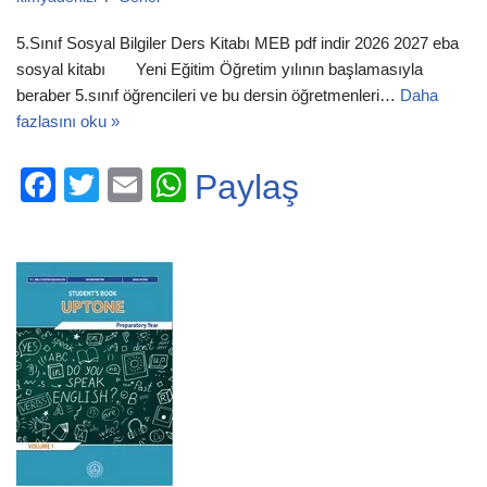
5.Sınıf Sosyal Bilgiler Ders Kitabı MEB pdf indir 2026 2027 eba
sosyal kitabı Yeni Eğitim Öğretim yılının başlamasıyla
beraber 5.sınıf öğrencileri ve bu dersin öğretmenleri…
Daha
fazlasını oku »
F
T
E
W
Paylaş
a
wi
m
h
c
tt
ail
at
e
er
s
b
A
o
p
o
p
k