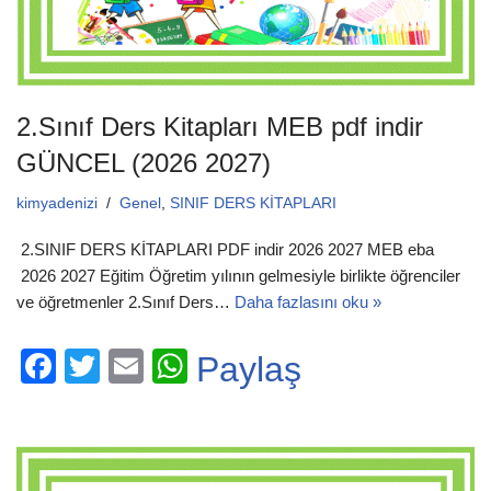
2.Sınıf Ders Kitapları MEB pdf indir
GÜNCEL (2026 2027)
kimyadenizi
Genel
,
SINIF DERS KİTAPLARI
2.SINIF DERS KİTAPLARI PDF indir 2026 2027 MEB eba
2026 2027 Eğitim Öğretim yılının gelmesiyle birlikte öğrenciler
ve öğretmenler 2.Sınıf Ders…
Daha fazlasını oku »
F
T
E
W
Paylaş
a
wi
m
h
c
tt
ail
at
e
er
s