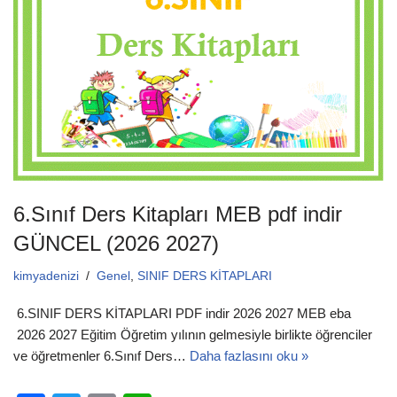
o
p
o
p
k
6.Sınıf Ders Kitapları MEB pdf indir
GÜNCEL (2026 2027)
kimyadenizi
Genel
,
SINIF DERS KİTAPLARI
6.SINIF DERS KİTAPLARI PDF indir 2026 2027 MEB eba
2026 2027 Eğitim Öğretim yılının gelmesiyle birlikte öğrenciler
ve öğretmenler 6.Sınıf Ders…
Daha fazlasını oku »