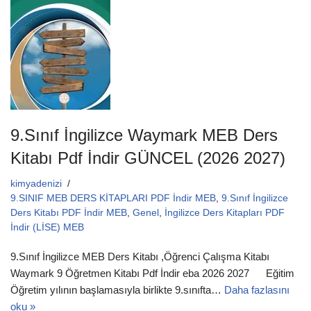
b
A
o
p
o
p
k
9.Sınıf İngilizce Waymark MEB Ders
Kitabı Pdf İndir GÜNCEL (2026 2027)
kimyadenizi
9.SINIF MEB DERS KİTAPLARI PDF İndir MEB
,
9.Sınıf İngilizce
Ders Kitabı PDF İndir MEB
,
Genel
,
İngilizce Ders Kitapları PDF
İndir (LİSE) MEB
9.Sınıf İngilizce MEB Ders Kitabı ,Öğrenci Çalışma Kitabı
Waymark 9 Öğretmen Kitabı Pdf İndir eba 2026 2027 Eğitim
Öğretim yılının başlamasıyla birlikte 9.sınıfta…
Daha fazlasını
oku »