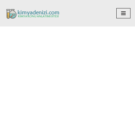
İçeriğe
geç