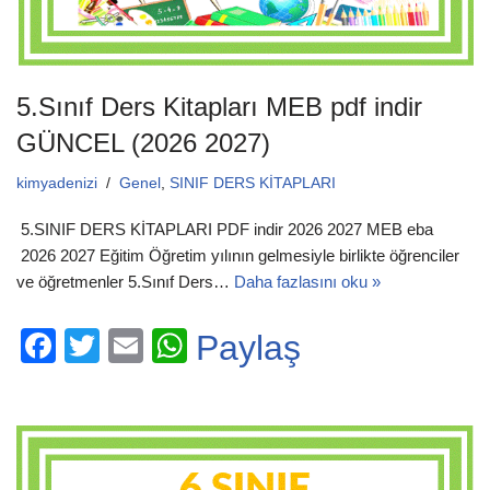
5.Sınıf Ders Kitapları MEB pdf indir
GÜNCEL (2026 2027)
kimyadenizi
Genel
,
SINIF DERS KİTAPLARI
5.SINIF DERS KİTAPLARI PDF indir 2026 2027 MEB eba
2026 2027 Eğitim Öğretim yılının gelmesiyle birlikte öğrenciler
ve öğretmenler 5.Sınıf Ders…
Daha fazlasını oku »
F
T
E
W
Paylaş
a
wi
m
h
c
tt
ail
at
e
er
s
b
A