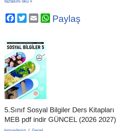
fazlasını oku »
F
T
E
W
Paylaş
a
wi
m
h
c
tt
ail
at
e
er
s
b
A
o
p
o
p
k
5.Sınıf Sosyal Bilgiler Ders Kitapları
MEB pdf indir GÜNCEL (2026 2027)
kimyadenizi
Genel