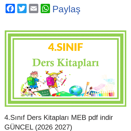
F
T
E
W
Paylaş
a
wi
m
h
c
tt
ail
at
e
er
s
b
A
o
p
o
p
k
4.Sınıf Ders Kitapları MEB pdf indir
GÜNCEL (2026 2027)