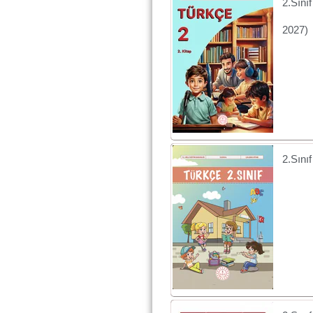
2.Sını
2027)
2.Sını