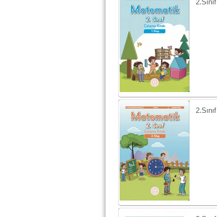
2.Sını
2.Sını