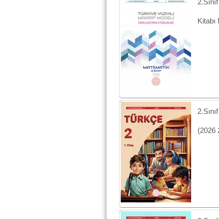
2.Sın
Kitabı
2.Sını
(2026 