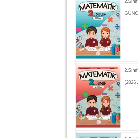
2.Sını
GÜNCE
2.Sını
(2026 