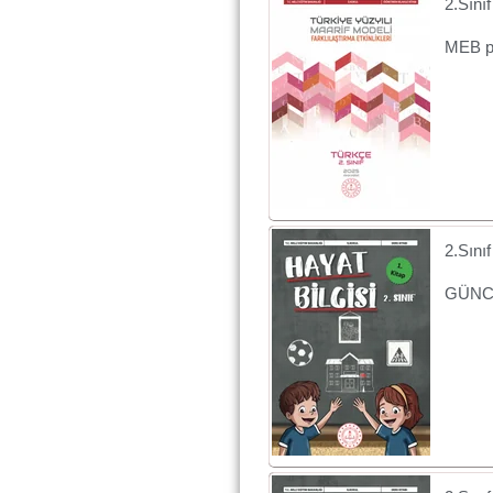
2.Sın
MEB p
2.Sınıf
GÜNCE