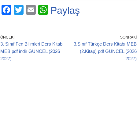
F
T
E
W
Paylaş
a
wi
m
h
c
tt
ail
at
e
er
s
ÖNCEKI
SONRAKI
3. Sınıf Fen Bilimleri Ders Kitabı
3.Sınıf Türkçe Ders Kitabı MEB
b
A
MEB pdf indir GÜNCEL (2026
(2.Kitap) pdf GÜNCEL (2026
o
p
2027)
2027)
o
p
k