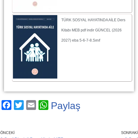
TÜRK SOSYAL HAYATINDA AİLE Ders
Kitabı MEB pdf indir GÜNCEL (2026
2027) eba 5-6-7-8.Sınıf
F
T
E
W
Paylaş
a
wi
m
h
c
tt
ail
at
e
er
s
ÖNCEKI
SONRAKI