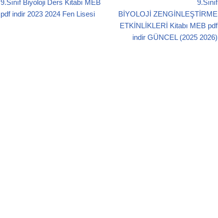
9.Sınıf Biyoloji Ders Kitabı MEB
9.Sınıf
b
A
pdf indir 2023 2024 Fen Lisesi
BİYOLOJİ ZENGİNLEŞTİRME
o
p
ETKİNLİKLERİ Kitabı MEB pdf
o
p
indir GÜNCEL (2025 2026)
k