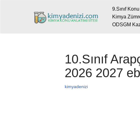
9.Sınıf Konu 
Kimya Zümre
İçeriğe
ODSGM Kazanı
geç
10.Sınıf Arap
2026 2027 eb
kimyadenizi