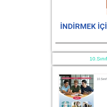
İNDİRMEK İÇ
10.Sını
10.Sını