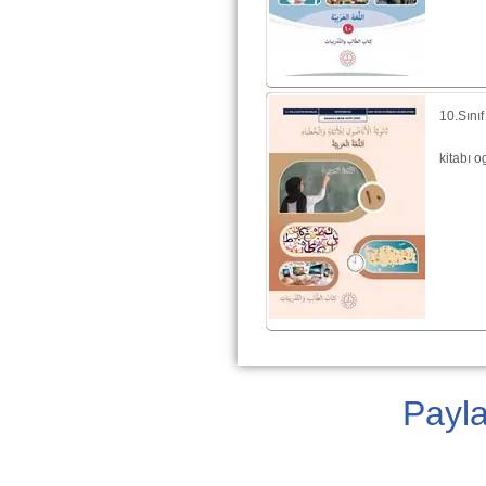
10.Sını
kitabı 
Payl