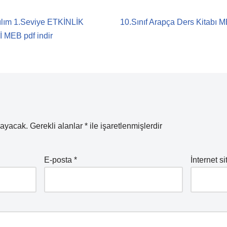
azılım 1.Seviye ETKİNLİK
10.Sınıf Arapça Ders Kitabı
MEB pdf indir
mayacak.
Gerekli alanlar
*
ile işaretlenmişlerdir
E-posta
*
İnternet si