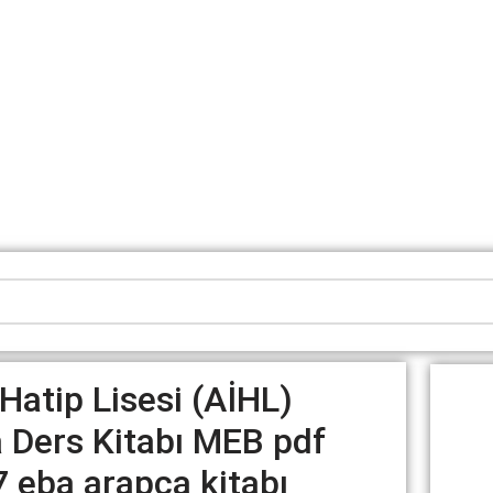
atip Lisesi (AİHL)
a Ders Kitabı MEB pdf
7 eba arapça kitabı