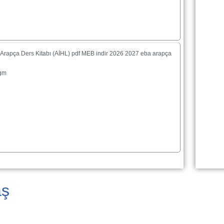
f Arapça Ders Kitabı (AİHL) pdf MEB indir 2026 2027 eba arapça
ogm
aş