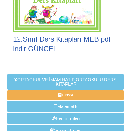
12.Sınıf Ders Kitapları MEB pdf
indir GÜNCEL
ORTAOKUL VE İMAM HATİP ORTAOKULU DERS
KİTAPLARI
Türkçe
Matematik
Fen Bilimleri
Sosyal Bilgiler