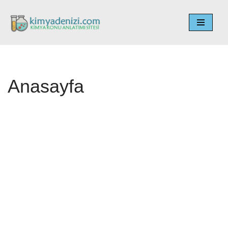
İçeriğe
geç
Anasayfa