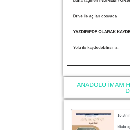
Buna rağmen
İNDİREMİYORS
Drive ile açılan dosyada
YAZDIR/PDF OLARAK KAYD
Yolu ile kaydedebilirsiniz.
ANADOLU İMAM H
D
10.Sını
kitabı 