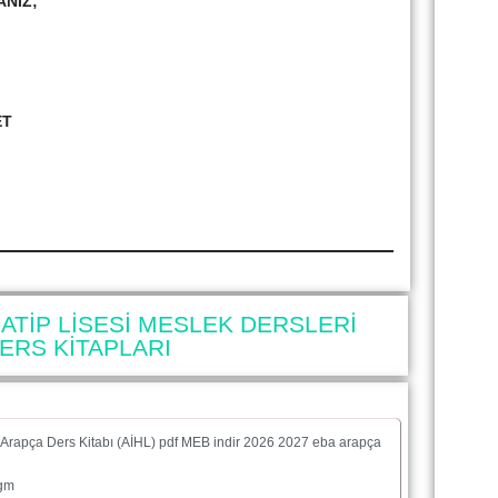
ANIZ;
ET
ATİP LİSESİ MESLEK DERSLERİ
ERS KİTAPLARI
f Arapça Ders Kitabı (AİHL) pdf MEB indir 2026 2027 eba arapça
ogm