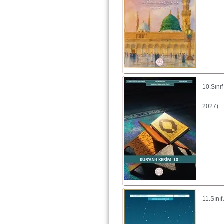
10.Sını
2027)
11.Sını