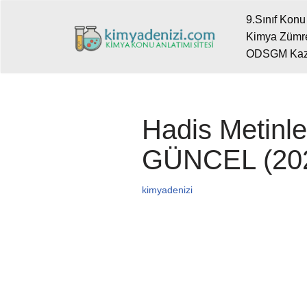
9.Sınıf Konu 
Kimya Zümre
İçeriğe
ODSGM Kazanı
geç
Hadis Metinle
GÜNCEL (2026
kimyadenizi