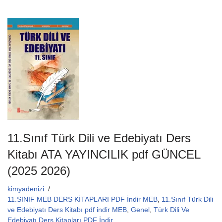
c
tt
ail
at
e
er
s
b
A
o
p
o
p
k
11.Sınıf Türk Dili ve Edebiyatı Ders
Kitabı ATA YAYINCILIK pdf GÜNCEL
(2025 2026)
kimyadenizi
11.SINIF MEB DERS KİTAPLARI PDF İndir MEB
,
11.Sınıf Türk Dili
ve Edebiyatı Ders Kitabı pdf indir MEB
,
Genel
,
Türk Dili Ve
Edebiyatı Ders Kitapları PDF İndir