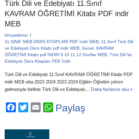
Türk Dili ve Edebiyatı 11.Sınıf
KAVRAM ÖĞRETİMİ Kitabı PDF indir
MEB
kimyadenizi
11.SINIF MEB DERS KİTAPLARI PDF İndir MEB
,
11.Sınıf Türk Dili
ve Edebiyatı Ders Kitabı pdf indir MEB
,
Genel
,
KAVRAM
ÖĞRETİMİ Kitabı pdf İNDİR 9 10 11 12.Sınıflar MEB
,
Türk Dili Ve
Edebiyatı Ders Kitapları PDF İndir
Türk Dili ve Edebiyatı 11.Sınıf KAVRAM ÖĞRETİMİ Kitabı PDF
indir MEB eba 2023 2024 2023 2024 Eğitim Öğretim yılının
gelmesiyle birlikte Türk Dili ve Edebiyatı…
Daha fazlasını oku »
F
T
E
W
Paylaş
a
wi
m
h
c
tt
ail
at
e
er
s