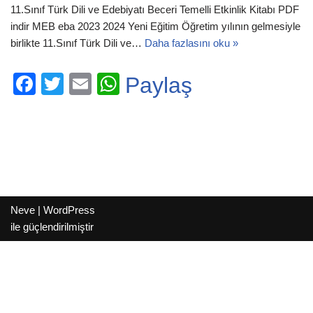
11.Sınıf Türk Dili ve Edebiyatı Beceri Temelli Etkinlik Kitabı PDF
indir MEB eba 2023 2024 Yeni Eğitim Öğretim yılının gelmesiyle
birlikte 11.Sınıf Türk Dili ve…
Daha fazlasını oku »
F
T
E
W
Paylaş
a
wi
m
h
c
tt
ail
at
e
er
s
b
A
o
p
Neve
|
WordPress
o
p
ile güçlendirilmiştir
k