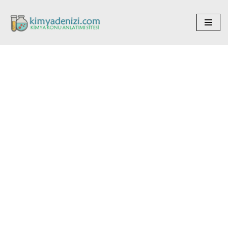
İçeriğe
geç