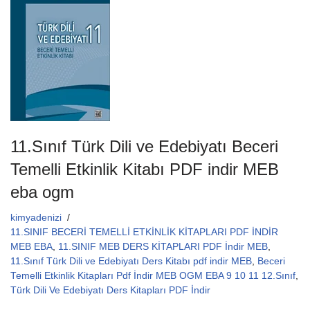
b
A
o
p
o
p
k
11.Sınıf Türk Dili ve Edebiyatı Beceri
Temelli Etkinlik Kitabı PDF indir MEB
eba ogm
kimyadenizi
11.SINIF BECERİ TEMELLİ ETKİNLİK KİTAPLARI PDF İNDİR
MEB EBA
,
11.SINIF MEB DERS KİTAPLARI PDF İndir MEB
,
11.Sınıf Türk Dili ve Edebiyatı Ders Kitabı pdf indir MEB
,
Beceri
Temelli Etkinlik Kitapları Pdf İndir MEB OGM EBA 9 10 11 12.Sınıf
,
Türk Dili Ve Edebiyatı Ders Kitapları PDF İndir