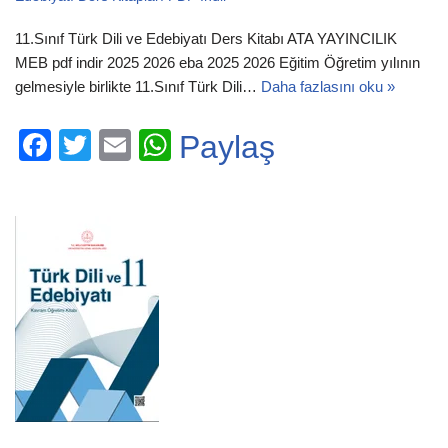
11.Sınıf Türk Dili ve Edebiyatı Ders Kitabı ATA YAYINCILIK
MEB pdf indir 2025 2026 eba 2025 2026 Eğitim Öğretim yılının
gelmesiyle birlikte 11.Sınıf Türk Dili…
Daha fazlasını oku »
F
T
E
W
Paylaş
a
wi
m
h
c
tt
ail
at
e
er
s
b
A
o
p
o
p
k