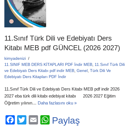
11.Sınıf Türk Dili ve Edebiyatı Ders
Kitabı MEB pdf GÜNCEL (2026 2027)
kimyadenizi
11.SINIF MEB DERS KİTAPLARI PDF İndir MEB
,
11.Sınıf Türk Dili
ve Edebiyatı Ders Kitabı pdf indir MEB
,
Genel
,
Türk Dili Ve
Edebiyatı Ders Kitapları PDF İndir
11.Sınıf Türk Dili ve Edebiyatı Ders Kitabı MEB pdf indir 2026
2027 eba türk dili kitabı edebiyat kitabı 2026 2027 Eğitim
Öğretim yılının…
Daha fazlasını oku »
F
T
E
W
Paylaş
a
wi
m
h