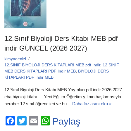
12.Sınıf Biyoloji Ders Kitabı MEB pdf
indir GÜNCEL (2026 2027)
kimyadenizi
12.SINIF BİYOLOJİ DERS KİTAPLARI MEB pdf İndir
,
12.SINIF
MEB DERS KİTAPLARI PDF İndir MEB
,
BİYOLOJİ DERS
KİTAPLARI PDF İndir MEB
12.Sınıf Biyoloji Ders Kitabı MEB Yayınları pdf indir 2026 2027
eba biyoloji kitabı Yeni Eğitim Öğretim yılının başlamasıyla
beraber 12.sınıf öğrencileri ve bu…
Daha fazlasını oku »
F
T
E
W
Paylaş
a
wi
m
h