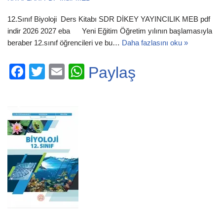
12.Sınıf Biyoloji Ders Kitabı SDR DİKEY YAYINCILIK MEB pdf
indir 2026 2027 eba Yeni Eğitim Öğretim yılının başlamasıyla
beraber 12.sınıf öğrencileri ve bu…
Daha fazlasını oku »
F
T
E
W
Paylaş
a
wi
m
h
c
tt
ail
at
e
er
s
b
A
o
p
o
p
k