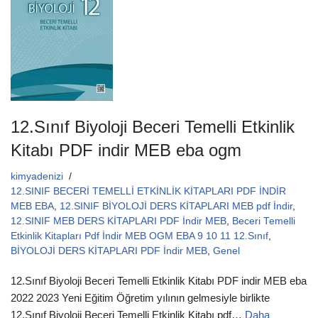
o
p
o
p
k
12.Sınıf Biyoloji Beceri Temelli Etkinlik
Kitabı PDF indir MEB eba ogm
kimyadenizi
12.SINIF BECERİ TEMELLİ ETKİNLİK KİTAPLARI PDF İNDİR
MEB EBA
,
12.SINIF BİYOLOJİ DERS KİTAPLARI MEB pdf İndir
,
12.SINIF MEB DERS KİTAPLARI PDF İndir MEB
,
Beceri Temelli
Etkinlik Kitapları Pdf İndir MEB OGM EBA 9 10 11 12.Sınıf
,
BİYOLOJİ DERS KİTAPLARI PDF İndir MEB
,
Genel
12.Sınıf Biyoloji Beceri Temelli Etkinlik Kitabı PDF indir MEB eba
2022 2023 Yeni Eğitim Öğretim yılının gelmesiyle birlikte
12.Sınıf Biyoloji Beceri Temelli Etkinlik Kitabı pdf…
Daha