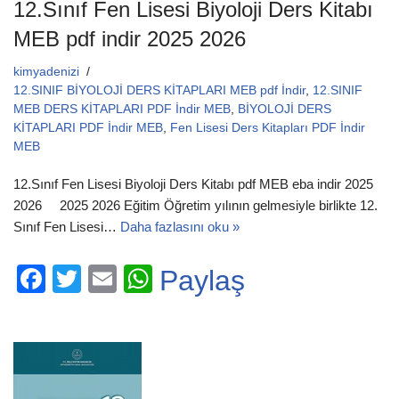
12.Sınıf Fen Lisesi Biyoloji Ders Kitabı
MEB pdf indir 2025 2026
kimyadenizi
12.SINIF BİYOLOJİ DERS KİTAPLARI MEB pdf İndir
,
12.SINIF
MEB DERS KİTAPLARI PDF İndir MEB
,
BİYOLOJİ DERS
KİTAPLARI PDF İndir MEB
,
Fen Lisesi Ders Kitapları PDF İndir
MEB
12.Sınıf Fen Lisesi Biyoloji Ders Kitabı pdf MEB eba indir 2025
2026 2025 2026 Eğitim Öğretim yılının gelmesiyle birlikte 12.
Sınıf Fen Lisesi…
Daha fazlasını oku »
F
T
E
W
Paylaş
a
wi
m
h
c
tt
ail
at
e
er
s
b
A