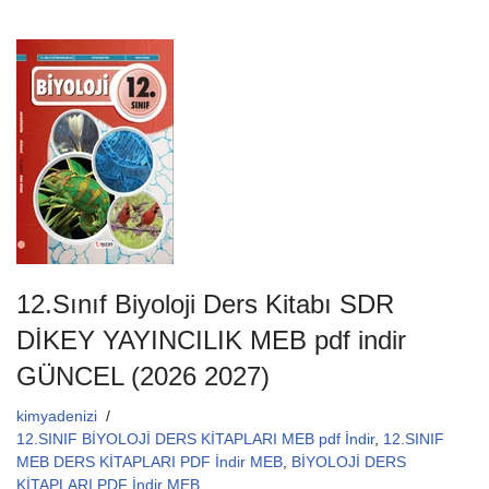
c
tt
ail
at
e
er
s
b
A
o
p
o
p
k
12.Sınıf Biyoloji Ders Kitabı SDR
DİKEY YAYINCILIK MEB pdf indir
GÜNCEL (2026 2027)
kimyadenizi
12.SINIF BİYOLOJİ DERS KİTAPLARI MEB pdf İndir
,
12.SINIF
MEB DERS KİTAPLARI PDF İndir MEB
,
BİYOLOJİ DERS
KİTAPLARI PDF İndir MEB