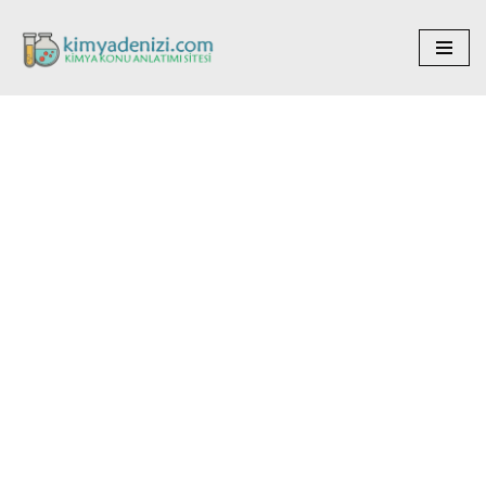
İçeriğe
geç