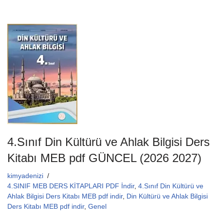
a
wi
m
h
c
tt
ail
at
e
er
s
b
A
o
p
o
p
k
4.Sınıf Din Kültürü ve Ahlak Bilgisi Ders
Kitabı MEB pdf GÜNCEL (2026 2027)
kimyadenizi
4.SINIF MEB DERS KİTAPLARI PDF İndir
,
4.Sınıf Din Kültürü ve
Ahlak Bilgisi Ders Kitabı MEB pdf indir
,
Din Kültürü ve Ahlak Bilgisi
Ders Kitabı MEB pdf indir
,
Genel