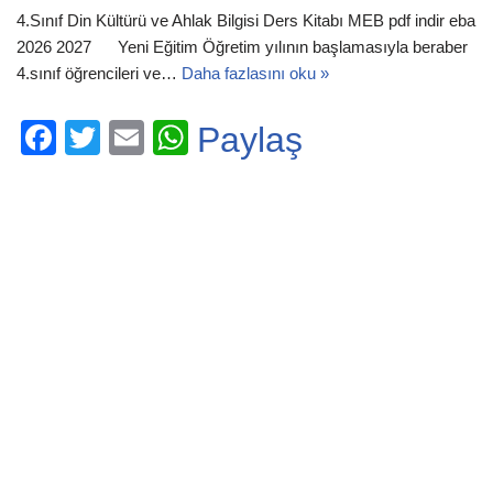
4.Sınıf Din Kültürü ve Ahlak Bilgisi Ders Kitabı MEB pdf indir eba
2026 2027 Yeni Eğitim Öğretim yılının başlamasıyla beraber
4.sınıf öğrencileri ve…
Daha fazlasını oku »
F
T
E
W
Paylaş
a
wi
m
h
c
tt
ail
at
e
er
s
b
A
o
p
o
p
k