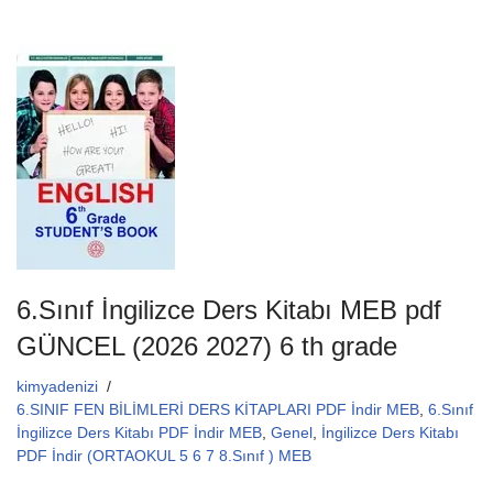
c
tt
ail
at
e
er
s
b
A
o
p
o
p
k
6.Sınıf İngilizce Ders Kitabı MEB pdf
GÜNCEL (2026 2027) 6 th grade
kimyadenizi
6.SINIF FEN BİLİMLERİ DERS KİTAPLARI PDF İndir MEB
,
6.Sınıf
İngilizce Ders Kitabı PDF İndir MEB
,
Genel
,
İngilizce Ders Kitabı
PDF İndir (ORTAOKUL 5 6 7 8.Sınıf ) MEB