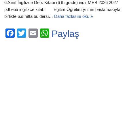
6.Sınıf İngilizce Ders Kitabı (6 th grade) indir MEB 2026 2027
pdf eba ingilizce kitabı Eğitim Öğretim yılının başlamasıyla
birlikte 6.sınıfta bu dersi…
Daha fazlasını oku »
F
T
E
W
Paylaş
a
wi
m
h
c
tt
ail
at
e
er
s
b
A
o
p
o
p
k