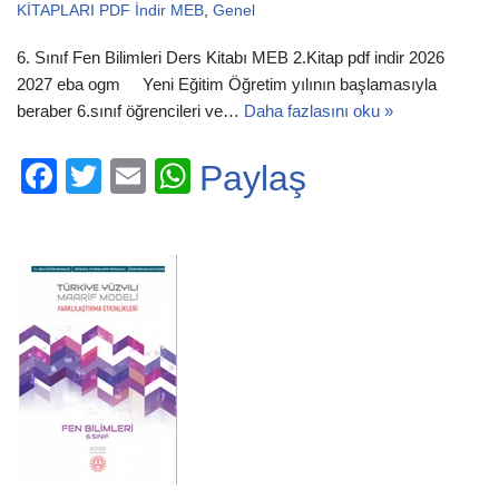
KİTAPLARI PDF İndir MEB
,
Genel
6. Sınıf Fen Bilimleri Ders Kitabı MEB 2.Kitap pdf indir 2026
2027 eba ogm Yeni Eğitim Öğretim yılının başlamasıyla
beraber 6.sınıf öğrencileri ve…
Daha fazlasını oku »
F
T
E
W
Paylaş
a
wi
m
h
c
tt
ail
at
e
er
s
b
A
o
p
o
p
k