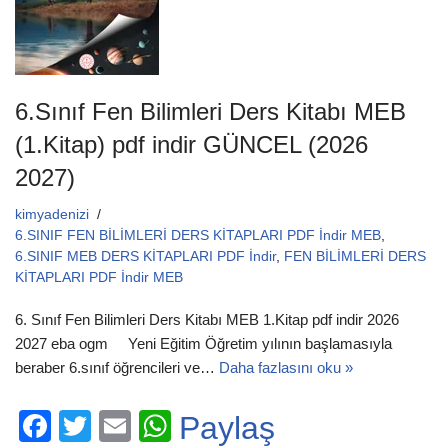
6.Sınıf Fen Bilimleri Ders Kitabı MEB
(1.Kitap) pdf indir GÜNCEL (2026
2027)
kimyadenizi
6.SINIF FEN BİLİMLERİ DERS KİTAPLARI PDF İndir MEB
,
6.SINIF MEB DERS KİTAPLARI PDF İndir
,
FEN BİLİMLERİ DERS
KİTAPLARI PDF İndir MEB
6. Sınıf Fen Bilimleri Ders Kitabı MEB 1.Kitap pdf indir 2026
2027 eba ogm Yeni Eğitim Öğretim yılının başlamasıyla
beraber 6.sınıf öğrencileri ve…
Daha fazlasını oku »
F
T
E
W
Paylaş