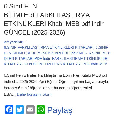
6.Sınıf FEN
BİLİMLERİ FARKLILAŞTIRMA
ETKİNLİKLERİ Kitabı MEB pdf indir
GÜNCEL (2025 2026)
kimyadenizi
6.SINIF FARKLILAŞTIRMA ETKİNLİKLERİ KİTAPLARI
,
6.SINIF
FEN BİLİMLERİ DERS KİTAPLARI PDF İndir MEB
,
6.SINIF MEB
DERS KİTAPLARI PDF İndir
,
FARKLILAŞTIRMA ETKİNLİKLERİ
KİTAPLARI
,
FEN BİLİMLERİ DERS KİTAPLARI PDF İndir MEB
6.Sınıf Fen Bilimleri Farklılaştırma Etkinlikleri Kitabı MEB pdf
indir eba 2025 2026 Yeni Eğitim Öğretim yılının başlamasıyla
beraber 6.sınıf öğrencileri ve bu dersin öğretmenleri
EBA…
Daha fazlasını oku »
F
T
E
W
Paylaş
a
wi
m
h