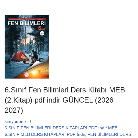
a
wi
m
h
c
tt
ail
at
e
er
s
b
A
o
p
o
p
k
6.Sınıf Fen Bilimleri Ders Kitabı MEB
(2.Kitap) pdf indir GÜNCEL (2026
2027)
kimyadenizi
6.SINIF FEN BİLİMLERİ DERS KİTAPLARI PDF İndir MEB
,
6.SINIF MEB DERS KİTAPLARI PDF İndir
,
FEN BİLİMLERİ DERS