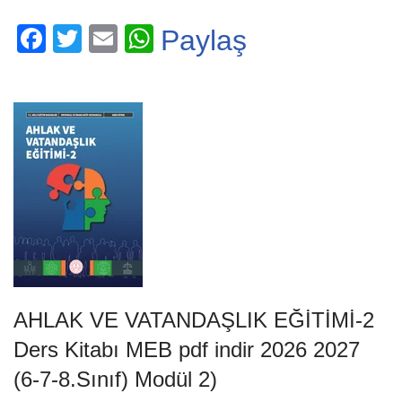
F
T
E
W
Paylaş
a
wi
m
h
c
tt
ail
at
e
er
s
b
A
o
p
o
p
k
AHLAK VE VATANDAŞLIK EĞİTİMİ-2
Ders Kitabı MEB pdf indir 2026 2027
(6-7-8.Sınıf) Modül 2)