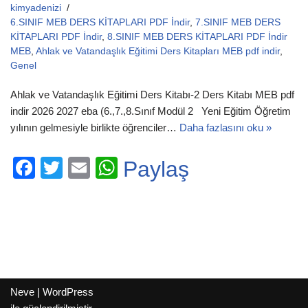
kimyadenizi
6.SINIF MEB DERS KİTAPLARI PDF İndir
,
7.SINIF MEB DERS
KİTAPLARI PDF İndir
,
8.SINIF MEB DERS KİTAPLARI PDF İndir
MEB
,
Ahlak ve Vatandaşlık Eğitimi Ders Kitapları MEB pdf indir
,
Genel
Ahlak ve Vatandaşlık Eğitimi Ders Kitabı-2 Ders Kitabı MEB pdf
indir 2026 2027 eba (6.,7.,8.Sınıf Modül 2 Yeni Eğitim Öğretim
yılının gelmesiyle birlikte öğrenciler…
Daha fazlasını oku »
F
T
E
W
Paylaş
a
wi
m
h
c
tt
ail
at
e
er
s
b
A
o
p
Neve
|
WordPress
o
p