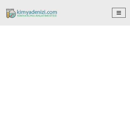
İçeriğe
geç