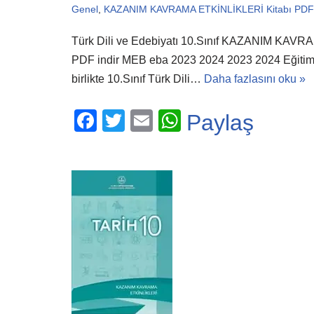
Genel
,
KAZANIM KAVRAMA ETKİNLİKLERİ Kitabı PDF 
Türk Dili ve Edebiyatı 10.Sınıf KAZANIM KAVR
PDF indir MEB eba 2023 2024 2023 2024 Eğitim Ö
birlikte 10.Sınıf Türk Dili…
Daha fazlasını oku »
F
T
E
W
Paylaş
a
wi
m
h
c
tt
ail
at
e
er
s
b
A
o
p
o
p
k