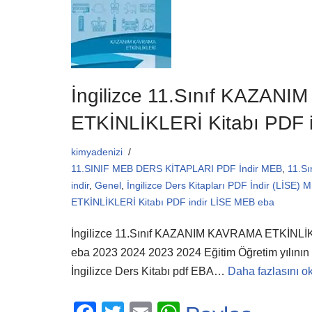
o
p
k
İngilizce 11.Sınıf KAZAN
ETKİNLİKLERİ Kitabı PDF 
kimyadenizi
11.SINIF MEB DERS KİTAPLARI PDF İndir MEB
,
11.Sı
indir
,
Genel
,
İngilizce Ders Kitapları PDF İndir (LİSE) 
ETKİNLİKLERİ Kitabı PDF indir LİSE MEB eba
İngilizce 11.Sınıf KAZANIM KAVRAMA ETKİNLİK
eba 2023 2024 2023 2024 Eğitim Öğretim yılının g
İngilizce Ders Kitabı pdf EBA…
Daha fazlasını o