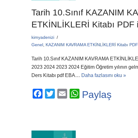
Tarih 10.Sınıf KAZANIM 
ETKİNLİKLERİ Kitabı PDF 
kimyadenizi
Genel
,
KAZANIM KAVRAMA ETKİNLİKLERİ Kitabı PDF 
Tarih 10.Sınıf KAZANIM KAVRAMA ETKİNLİKLER
2023 2024 2023 2024 Eğitim Öğretim yılının gelmes
Ders Kitabı pdf EBA…
Daha fazlasını oku »
F
T
E
W
Paylaş
a
wi
m
h
c
tt
ail
at
e
er
s
b
A