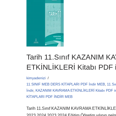
o
p
o
p
k
Tarih 11.Sınıf KAZANIM 
ETKİNLİKLERİ Kitabı PDF 
kimyadenizi
11.SINIF MEB DERS KİTAPLARI PDF İndir MEB
,
11.Sı
İndir
,
KAZANIM KAVRAMA ETKİNLİKLERİ Kitabı PDF in
KİTAPLARI PDF İNDİR MEB
Tarih 11.Sınıf KAZANIM KAVRAMA ETKİNLİKLER
2023 2024 2023 2024 Eğitim Öğretim yılının gelmes