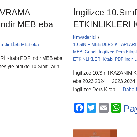
KAVRAMA
İngilizce 10.S
indir MEB eba
ETKİNLİKLERİ K
kimyadenizi
indir LİSE MEB eba
10.SINIF MEB DERS KİTAPLARI 
MEB
,
Genel
,
İngilizce Ders Kita
İ Kitabı PDF indir MEB eba
ETKİNLİKLERİ Kitabı PDF indir 
iyle birlikte 10.Sınıf Tarih
İngilizce 10.Sınıf KAZANIM
eba 2023 2024 2023 2024 Eğit
İngilizce Ders Kitabı…
Daha f
F
T
E
W
Pa
a
wi
m
h
c
tt
ail
at