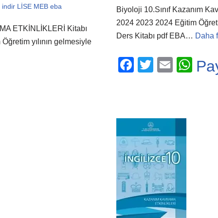
indir LİSE MEB eba
Biyoloji 10.Sınıf Kazanım Ka
2024 2023 2024 Eğitim Öğretim 
AMA ETKİNLİKLERİ Kitabı
Ders Kitabı pdf EBA…
Daha f
ğretim yılının gelmesiyle
F
T
E
W
Pa
a
wi
m
h
c
tt
ail
at
e
er
s
b
A
o
p
o
p
k