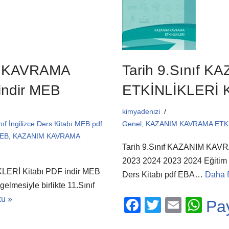
o
p
k
IM KAVRAMA
Tarih 9.Sınıf 
indir MEB
ETKİNLİKLERİ K
kimyadenizi
nıf İngilizce Ders Kitabı MEB pdf
Genel
,
KAZANIM KAVRAMA ETKİNL
MEB
,
KAZANIM KAVRAMA
Tarih 9.Sınıf KAZANIM KAV
2023 2024 2023 2024 Eğitim Öğ
LERİ Kitabı PDF indir MEB
Ders Kitabı pdf EBA…
Daha f
elmesiyle birlikte 11.Sınıf
ku »
F
T
E
W
Pa
a
wi
m
h