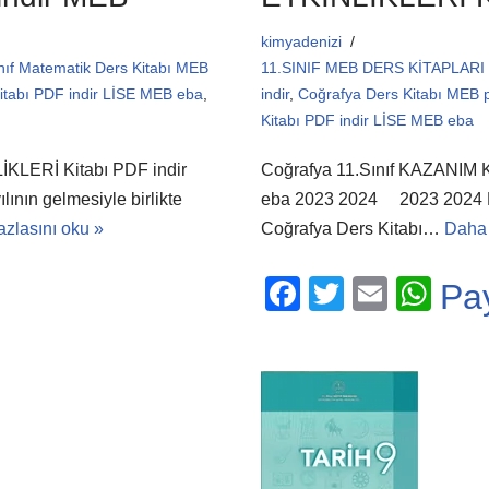
kimyadenizi
nıf Matematik Ders Kitabı MEB
11.SINIF MEB DERS KİTAPLARI 
abı PDF indir LİSE MEB eba
,
indir
,
Coğrafya Ders Kitabı MEB p
Kitabı PDF indir LİSE MEB eba
KLERİ Kitabı PDF indir
Coğrafya 11.Sınıf KAZANIM
nın gelmesiyle birlikte
eba 2023 2024 2023 2024 Eğit
azlasını oku »
Coğrafya Ders Kitabı…
Daha 
F
T
E
W
Pa
a
wi
m
h
c
tt
ail
at
e
er
s
b
A
o
p