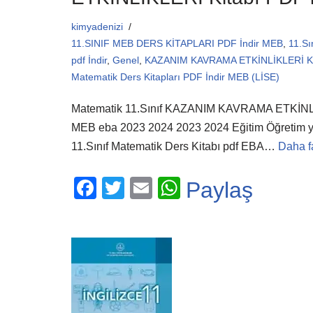
kimyadenizi
11.SINIF MEB DERS KİTAPLARI PDF İndir MEB
,
11.Sı
pdf İndir
,
Genel
,
KAZANIM KAVRAMA ETKİNLİKLERİ Kit
Matematik Ders Kitapları PDF İndir MEB (LİSE)
Matematik 11.Sınıf KAZANIM KAVRAMA ETKİNLİ
MEB eba 2023 2024 2023 2024 Eğitim Öğretim yılı
11.Sınıf Matematik Ders Kitabı pdf EBA…
Daha f
F
T
E
W
Paylaş
a
wi
m
h
c
tt
ail
at
e
er
s
b
A
o
p