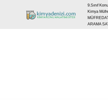
9.Sınıf Konu
Kimya Müfre
İçeriğe
MÜFREDA
geç
ARAMA SA