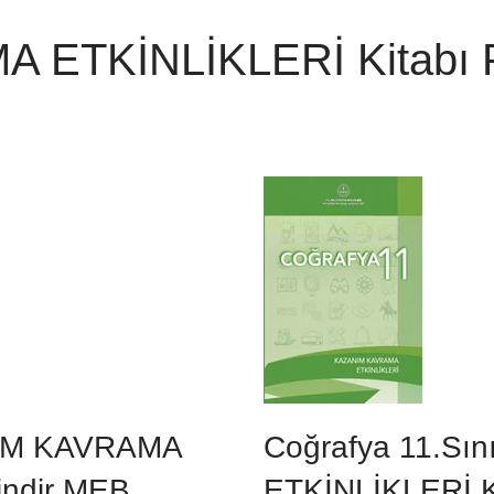
ETKİNLİKLERİ Kitabı P
NIM KAVRAMA
Coğrafya 11.S
indir MEB
ETKİNLİKLERİ K