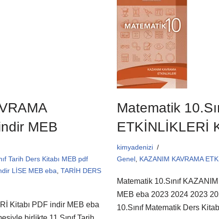
e
er
s
b
A
o
p
o
p
k
KAVRAMA
Matematik 10.
indir MEB
ETKİNLİKLERİ K
kimyadenizi
nıf Tarih Ders Kitabı MEB pdf
Genel
,
KAZANIM KAVRAMA ETKİNL
dir LİSE MEB eba
,
TARİH DERS
Matematik 10.Sınıf KAZANI
MEB eba 2023 2024 2023 2024 
İ Kitabı PDF indir MEB eba
10.Sınıf Matematik Ders Kit
iyle birlikte 11.Sınıf Tarih