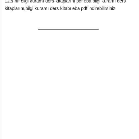
12.sınıf bilgi kuramı ders kitaplarını pdf eba bilgi kuramı ders
kitaplarını,bilgi kuramı ders kitabı eba pdf indirebilirsiniz
—————————————