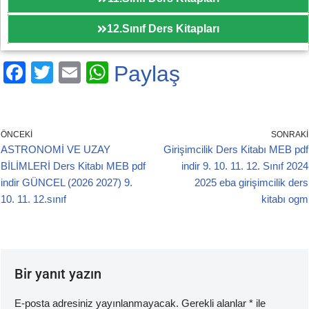
12.Sınıf Ders Kitapları
F
T
E
W
Paylaş
a
wi
m
h
c
tt
ail
at
e
er
s
ÖNCEKI
SONRAKI
ASTRONOMİ VE UZAY
Girişimcilik Ders Kitabı MEB pdf
b
A
BİLİMLERİ Ders Kitabı MEB pdf
indir 9. 10. 11. 12. Sınıf 2024
o
p
indir GÜNCEL (2026 2027) 9.
2025 eba girişimcilik ders
o
p
10. 11. 12.sınıf
kitabı ogm
k
Bir yanıt yazın
E-posta adresiniz yayınlanmayacak.
Gerekli alanlar
*
ile