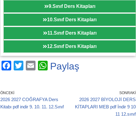
9.Sınıf Ders Kitapları
10.Sınıf Ders Kitapları
11.Sınıf Ders Kitapları
12.Sınıf Ders Kitapları
F
T
E
W
Paylaş
a
wi
m
h
c
tt
ail
at
e
er
s
ÖNCEKI
SONRAKI
2026 2027 COĞRAFYA Ders
2026 2027 BİYOLOJİ DERS
b
A
Kitabı pdf indir 9. 10. 11. 12.Sınıf
KİTAPLARI MEB pdf İndir 9 10
o
p
11 12.sınıf
o
p
k