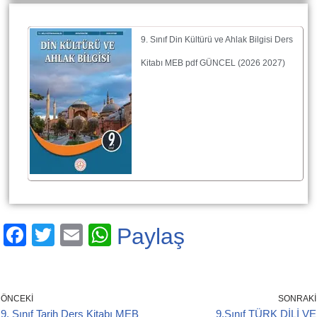
9. Sınıf Din Kültürü ve Ahlak Bilgisi Ders
Kitabı MEB pdf GÜNCEL (2026 2027)
F
T
E
W
Paylaş
a
wi
m
h
c
tt
ail
at
e
er
s
ÖNCEKI
SONRAKI
9. Sınıf Tarih Ders Kitabı MEB
9.Sınıf TÜRK DİLİ VE