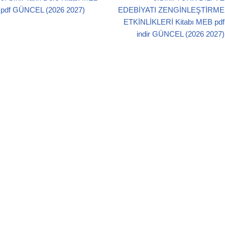
b
A
pdf GÜNCEL (2026 2027)
EDEBİYATI ZENGİNLEŞTİRME
o
p
ETKİNLİKLERİ Kitabı MEB pdf
o
p
indir GÜNCEL (2026 2027)
k