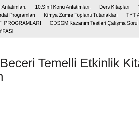
 Anlatımları.
10.Sınıf Konu Anlatımları.
Ders Kitapları
dat Programları
Kimya Zümre Toplantı Tutanakları
TYT 
T PROGRAMLARI
ODSGM Kazanım Testleri Çalışma Soruları
YFASI
 Beceri Temelli Etkinlik Ki
m