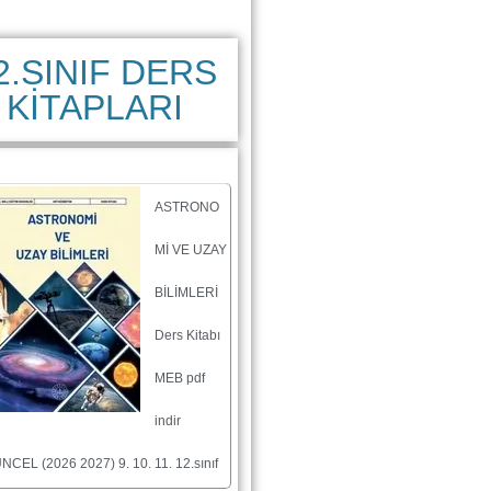
2.SINIF DERS
KİTAPLARI
ASTRONO
Mİ VE UZAY
BİLİMLERİ
Ders Kitabı
MEB pdf
indir
NCEL (2026 2027) 9. 10. 11. 12.sınıf