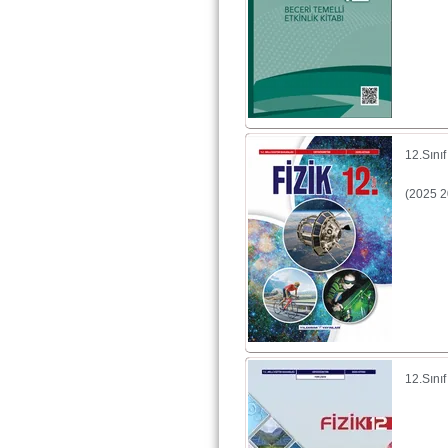
12.Sını
(2025 2
12.Sını