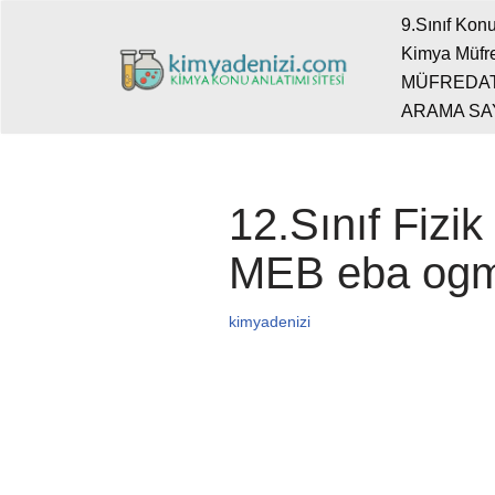
9.Sınıf Konu
Kimya Müfre
İçeriğe
MÜFREDA
geç
ARAMA SA
12.Sınıf Fizik
MEB eba og
kimyadenizi