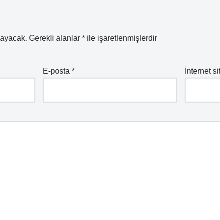
mayacak.
Gerekli alanlar
*
ile işaretlenmişlerdir
E-posta
*
İnternet si