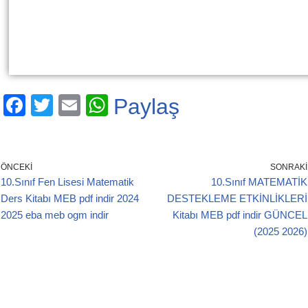
F
T
E
W
Paylaş
a
wi
m
h
c
tt
ail
at
e
er
s
ÖNCEKI
SONRAKI
10.Sınıf Fen Lisesi Matematik
10.Sınıf MATEMATİK
b
A
Ders Kitabı MEB pdf indir 2024
DESTEKLEME ETKİNLİKLERİ
o
p
2025 eba meb ogm indir
Kitabı MEB pdf indir GÜNCEL
o
p
(2025 2026)
k