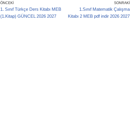
e
er
s
ÖNCEKI
SONRAKI
1. Sınıf Türkçe Ders Kitabı MEB
1.Sınıf Matematik Çalışma
b
A
(1.Kitap) GÜNCEL 2026 2027
Kitabı 2 MEB pdf indir 2026 2027
o
p
o
p
k