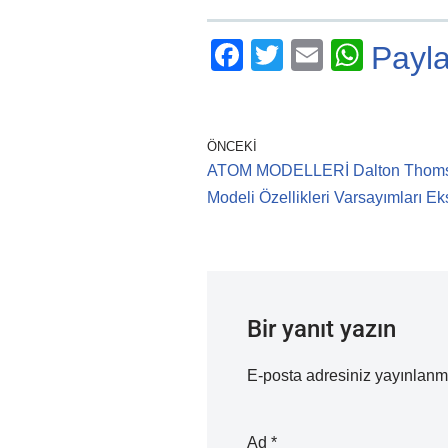
F
T
E
W
Payl
a
wi
m
h
c
tt
ail
at
e
er
s
ÖNCEKI
ATOM MODELLERİ Dalton Thomso
b
A
Modeli Özellikleri Varsayımları Eks
o
p
o
p
k
Bir yanıt yazın
E-posta adresiniz yayınlan
Ad
*