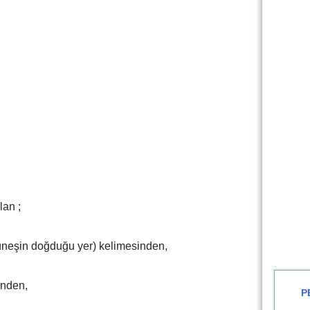
lan ;
eşin doğduğu yer) kelimesinden,
inden,
P