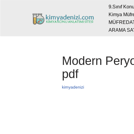
9.Sınıf Konu
Kimya Müfre
İçeriğe
MÜFREDA
geç
ARAMA SA
Modern Peryod
pdf
kimyadenizi