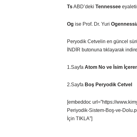
Ts
ABD’deki
Tennessee
eyale­t
Og
ise Prof. Dr. Yuri
Ogennessi
Peryodik Cetvelin en güncel 
İNDİR butonuna tıklayarak indireb
1.Sayfa
Atom No ve İsim İçere
2.Sayfa
Boş Peryodik Cetvel
[embeddoc url=”https://www.kim
Periyodik-Sistem-Boş-ve-Dolu.pd
İçin TIKLA”]