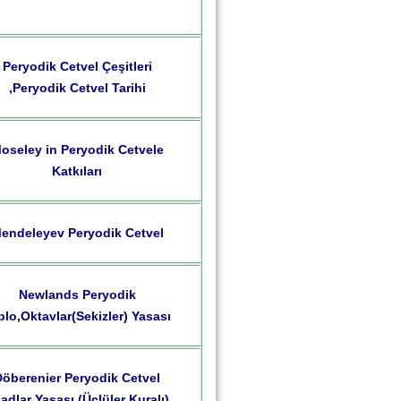
Peryodik Cetvel Çeşitleri
,Peryodik Cetvel Tarihi
oseley in Peryodik Cetvele
Katkıları
endeleyev Peryodik Cetvel
Newlands Peryodik
blo,Oktavlar(Sekizler) Yasası
Döberenier Peryodik Cetvel
iadlar Yasası (Üçlüler Kuralı)