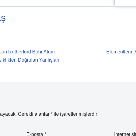
aş
n Rutherford Bohr Atom
Elementlerin 
iklikleri Doğruları Yanlışları
mayacak.
Gerekli alanlar
*
ile işaretlenmişlerdir
E-posta
*
İnternet si