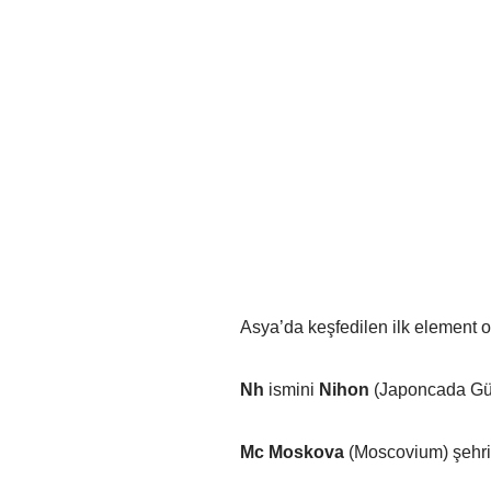
Asya’da keşfedilen ilk ele­ment o
Nh
ismini
Nihon
(Japoncada Gün
Mc Moskova
(Moscovium) şehr