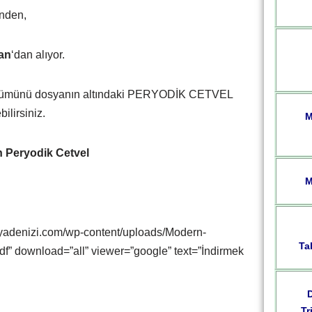
inden,
an
‘dan alıyor.
sürümünü dosyanın altındaki PERYODİK CETVEL
ilirsiniz.
M
n Peryodik Cetvel
M
yadenizi.com/wp-content/uploads/Modern-
Ta
f” download=”all” viewer=”google” text=”İndirmek
Tr