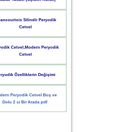
ancourtois Silindir Peryodik
Cetvel
yodik Cetvel,Modern Peryodik
Cetvel
ryodik Özelliklerin Değişimi
dern Peryodik Cetvel Boş ve
Dolu 2 si Bir Arada pdf