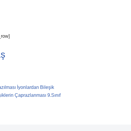
_row]
aş
azılması İyonlardan Bileşik
klerin Çaprazlanması 9.Sınıf