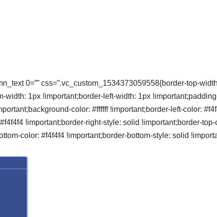
mn_text 0=”” css=”.vc_custom_1534373059558{border-top-width: 
-width: 1px !important;border-left-width: 1px !important;padding
portant;background-color: #ffffff !important;border-left-color: #f4f
 #f4f4f4 !important;border-right-style: solid !important;border-top-
ottom-color: #f4f4f4 !important;border-bottom-style: solid !importa