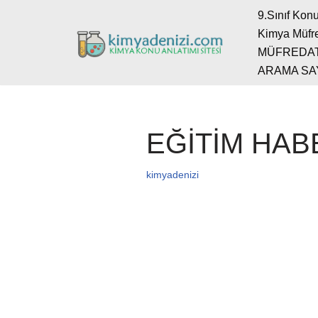
9.Sınıf Konu
Kimya Müfre
İçeriğe
MÜFREDA
geç
ARAMA SA
EĞİTİM HAB
kimyadenizi