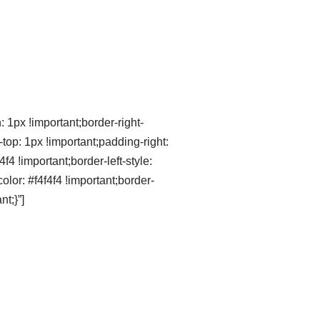
1px !important;border-right-
-top: 1px !important;padding-right:
4f4 !important;border-left-style:
color: #f4f4f4 !important;border-
nt;}”]