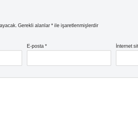
mayacak.
Gerekli alanlar
*
ile işaretlenmişlerdir
E-posta
*
İnternet si