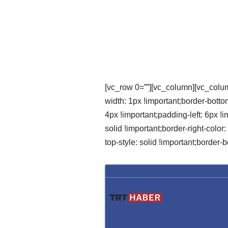
[vc_row 0=””][vc_column][vc_colu
width: 1px !important;border-bottom
4px !important;padding-left: 6px !im
solid !important;border-right-color:
top-style: solid !important;border-b