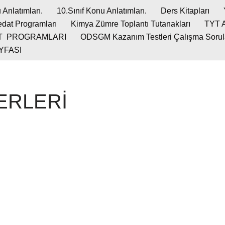
 Anlatımları.
10.Sınıf Konu Anlatımları.
Ders Kitapları
dat Programları
Kimya Zümre Toplantı Tutanakları
TYT 
T PROGRAMLARI
ODSGM Kazanım Testleri Çalışma Soruları
YFASI
ERLERİ