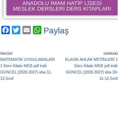
ANADOLU İMAM HATİP LİSESİ
MESLEK DERSLERİ DERS KİTAPLARI
F
T
E
W
Paylaş
a
wi
m
h
c
tt
ail
at
e
er
s
ÖNCEKI
SONRAKI
MATEMATİK UYGULAMALARI
KLASİK AHLAK METİNLERİ 1
b
A
1 Ders Kitabı MEB pdf indir
Ders Kitabı MEB pdf indir
o
p
GÜNCEL (2026 2027) eba 11.
GÜNCEL (2026 2027) eba 10-
o
p
12.Sınıf
11-12.Sınıf
k