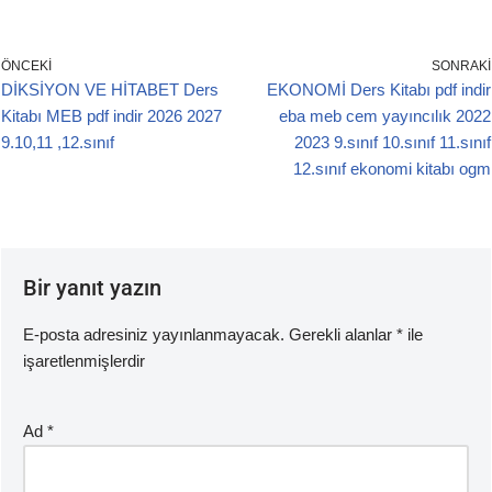
a
wi
m
h
c
tt
ail
at
e
er
s
ÖNCEKI
SONRAKI
DİKSİYON VE HİTABET Ders
EKONOMİ Ders Kitabı pdf indir
b
A
Kitabı MEB pdf indir 2026 2027
eba meb cem yayıncılık 2022
o
p
9.10,11 ,12.sınıf
2023 9.sınıf 10.sınıf 11.sınıf
o
p
12.sınıf ekonomi kitabı ogm
k
Bir yanıt yazın
E-posta adresiniz yayınlanmayacak.
Gerekli alanlar
*
ile
işaretlenmişlerdir
Ad
*