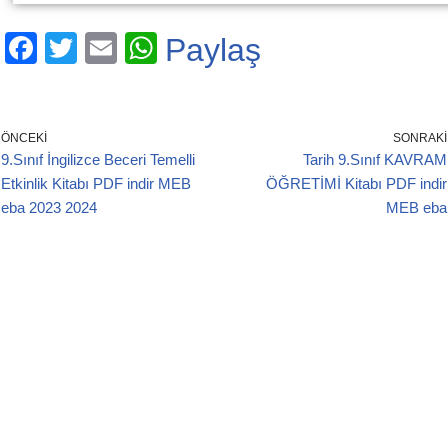
F
T
E
W
Paylaş
a
wi
m
h
c
tt
ail
at
e
er
s
ÖNCEKI
SONRAKI
9.Sınıf İngilizce Beceri Temelli
Tarih 9.Sınıf KAVRAM
b
A
Etkinlik Kitabı PDF indir MEB
ÖĞRETİMİ Kitabı PDF indir
o
p
eba 2023 2024
MEB eba
o
p
k