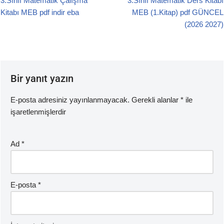
3.Sınıf Matematik Çalışma
3.Sınıf Matematik Ders Kitabı
b
A
Kitabı MEB pdf indir eba
MEB (1.Kitap) pdf GÜNCEL
o
p
(2026 2027)
o
p
k
Bir yanıt yazın
E-posta adresiniz yayınlanmayacak.
Gerekli alanlar
*
ile
işaretlenmişlerdir
Ad
*
E-posta
*