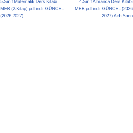
5.Sınıf Matematik Ders Kitabı
4.Sınıf Almanca Ders Kitabı
b
A
MEB (2.Kitap) pdf indir GÜNCEL
MEB pdf indir GÜNCEL (2026
o
p
(2026 2027)
2027) Ach Sooo
o
p
k