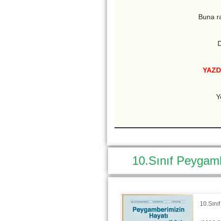
Buna 
D
YAZD
Y
10.Sınıf Peygamb
10.Sını