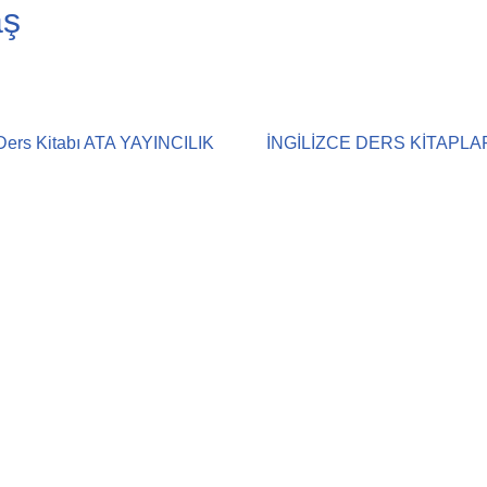
aş
 Ders Kitabı ATA YAYINCILIK
İNGİLİZCE DERS KİTAPLARI P