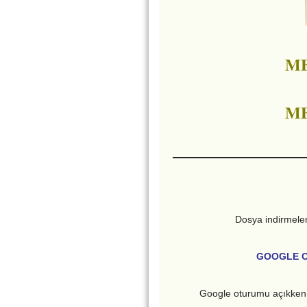
ME
ME
Dosya indirmel
GOOGLE O
Google oturumu açıkken 