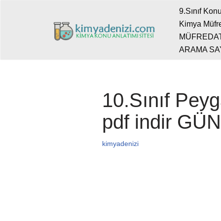
9.Sınıf Konu
Kimya Müfre
İçeriğe
MÜFREDA
geç
ARAMA SA
10.Sınıf Pey
pdf indir GÜ
kimyadenizi