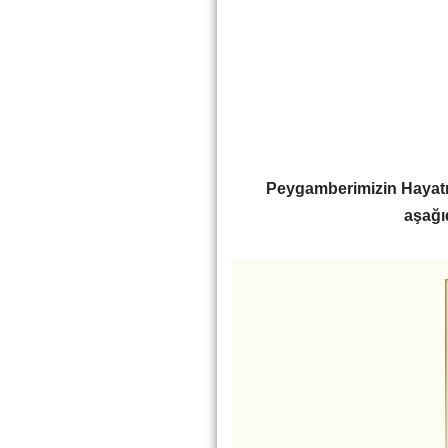
Peygamberimizin Hayatı 
aşağıd