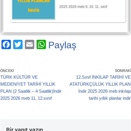
2025 2026 meb 9. 10. 11. sınıf
F
T
E
W
Paylaş
a
wi
m
h
c
tt
ail
at
e
er
s
ÖNCEKI
SONRAKI
TÜRK KÜLTÜR VE
12.Sınıf İNKILAP TARİHİ VE
b
A
MEDENİYET TARİHİ YILLIK
ATATÜRKÇÜLÜK YILLIK PLAN
o
p
PLAN (2 Saatlik – 4 Saatlik)İndir
İndir 2025 2026 meb inkılap
o
p
2025 2026 meb 11. 12.sınıf
tarihi yıllık planlar indir
k
Bir yanıt yazın