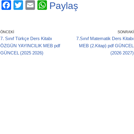
F
T
E
W
Paylaş
a
wi
m
h
c
tt
ail
at
e
er
s
ÖNCEKI
SONRAKI
7. Sınıf Türkçe Ders Kitabı
7.Sınıf Matematik Ders Kitabı
b
A
ÖZGÜN YAYINCILIK MEB pdf
MEB (2.Kitap) pdf GÜNCEL
o
p
GÜNCEL (2025 2026)
(2026 2027)
o
p
k