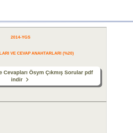
2014-YGS
LARI VE CEVAP ANAHTARLARI (%20)
e Cevapları Ösym Çıkmış Sorular pdf
indir