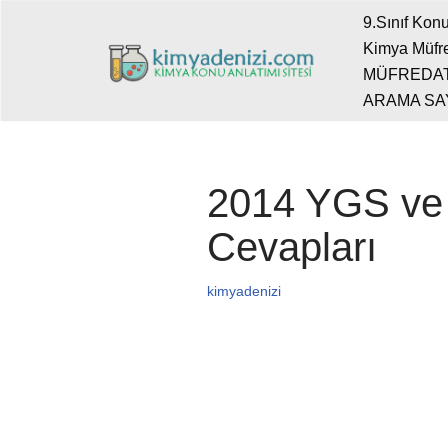
9.Sınıf Konu
Kimya Müfre
İçeriğe
MÜFREDA
geç
ARAMA SA
2014 YGS ve 
Cevapları
kimyadenizi