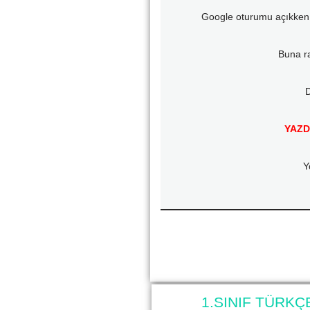
Google oturumu açıkken 
Buna 
D
YAZD
Y
1.SINIF TÜRKÇ