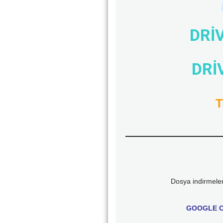
DRİV
DRİV
T
Dosya indirmel
GOOGLE O