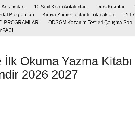
 Anlatımları.
10.Sınıf Konu Anlatımları.
Ders Kitapları
dat Programları
Kimya Zümre Toplantı Tutanakları
TYT 
T PROGRAMLARI
ODSGM Kazanım Testleri Çalışma Soruları
YFASI
çe İlk Okuma Yazma Kitab
 indir 2026 2027