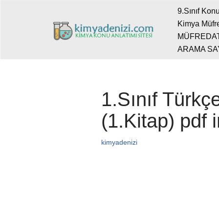
9.Sınıf Konu
Kimya Müfre
İçeriğe
MÜFREDA
geç
ARAMA SA
1.Sınıf Türk
(1.Kitap) pdf
kimyadenizi