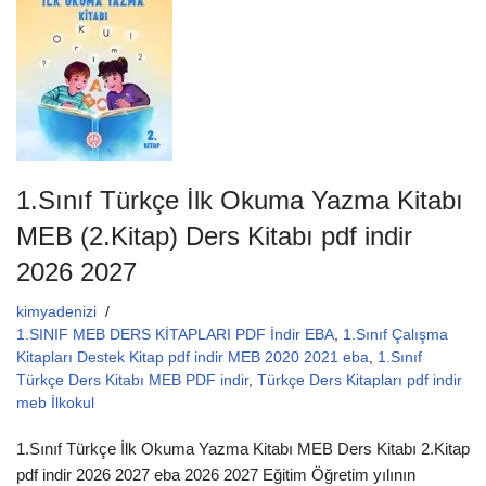
o
p
o
p
k
1.Sınıf Türkçe İlk Okuma Yazma Kitabı
MEB (2.Kitap) Ders Kitabı pdf indir
2026 2027
kimyadenizi
1.SINIF MEB DERS KİTAPLARI PDF İndir EBA
,
1.Sınıf Çalışma
Kitapları Destek Kitap pdf indir MEB 2020 2021 eba
,
1.Sınıf
Türkçe Ders Kitabı MEB PDF indir
,
Türkçe Ders Kitapları pdf indir
meb İlkokul
1.Sınıf Türkçe İlk Okuma Yazma Kitabı MEB Ders Kitabı 2.Kitap
pdf indir 2026 2027 eba 2026 2027 Eğitim Öğretim yılının