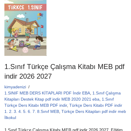
e
er
s
b
A
o
p
o
p
k
1.Sınıf Türkçe Çalışma Kitabı MEB pdf
indir 2026 2027
kimyadenizi
1.SINIF MEB DERS KİTAPLARI PDF İndir EBA
,
1.Sınıf Çalışma
Kitapları Destek Kitap pdf indir MEB 2020 2021 eba
,
1.Sınıf
Türkçe Ders Kitabı MEB PDF indir
,
Türkçe Ders Kitabı PDF indir
1. 2. 3. 4. 5. 6. 7. 8.Sınıf MEB
,
Türkçe Ders Kitapları pdf indir meb
İlkokul
1.Sınıf Türkçe Çalışma Kitabı MEB pdf indir 2026 2027 Eğitim