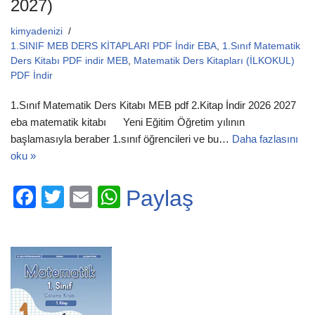
2027)
kimyadenizi
1.SINIF MEB DERS KİTAPLARI PDF İndir EBA
,
1.Sınıf Matematik
Ders Kitabı PDF indir MEB
,
Matematik Ders Kitapları (İLKOKUL)
PDF İndir
1.Sınıf Matematik Ders Kitabı MEB pdf 2.Kitap İndir 2026 2027
eba matematik kitabı Yeni Eğitim Öğretim yılının
başlamasıyla beraber 1.sınıf öğrencileri ve bu…
Daha fazlasını
oku »
F
T
E
W
Paylaş
a
wi
m
h
c
tt
ail
at
e
er
s
b
A
o
p