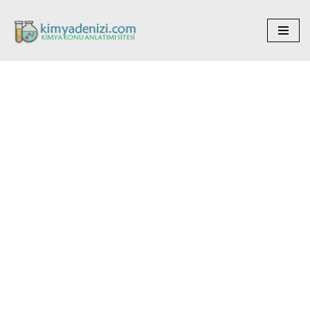
İçeriğe
geç