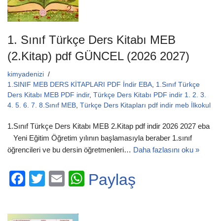
1. Sınıf Türkçe Ders Kitabı MEB
(2.Kitap) pdf GÜNCEL (2026 2027)
kimyadenizi
1.SINIF MEB DERS KİTAPLARI PDF İndir EBA
,
1.Sınıf Türkçe
Ders Kitabı MEB PDF indir
,
Türkçe Ders Kitabı PDF indir 1. 2. 3.
4. 5. 6. 7. 8.Sınıf MEB
,
Türkçe Ders Kitapları pdf indir meb İlkokul
1.Sınıf Türkçe Ders Kitabı MEB 2.Kitap pdf indir 2026 2027 eba
Yeni Eğitim Öğretim yılının başlamasıyla beraber 1.sınıf
öğrencileri ve bu dersin öğretmenleri…
Daha fazlasını oku »
F
T
E
W
Paylaş
a
wi
m
h
c
tt
ail
at