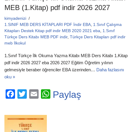
MEB (1.Kitap) pdf indir 2026 2027
kimyadenizi
1.SINIF MEB DERS KİTAPLARI PDF İndir EBA
,
1.Sınıf Çalışma
Kitapları Destek Kitap pdf indir MEB 2020 2021 eba
,
1.Sınıf
Türkçe Ders Kitabı MEB PDF indir
,
Türkçe Ders Kitapları pdf indir
meb İlkokul
1.Sınıf Türkçe İlk Okuma Yazma Kitabı MEB Ders Kitabı 1.Kitap
pdf indir 2026 2027 eba 2026 2027 Eğitim Öğretim yılının
gelmesiyle beraber öğrenciler EBA üzerinden…
Daha fazlasını
oku »
F
T
E
W
Paylaş
a
wi
m
h
c
tt
ail
at
e
er
s
b
A