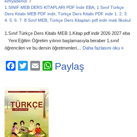
kimyadenizi
1.SINIF MEB DERS KİTAPLARI PDF İndir EBA
,
1.Sınıf Türkçe
Ders Kitabı MEB PDF indir
,
Türkçe Ders Kitabı PDF indir 1. 2. 3.
4. 5. 6. 7. 8.Sınıf MEB
,
Türkçe Ders Kitapları pdf indir meb İlkokul
1.Sınıf Türkçe Ders Kitabı MEB 1.Kitap pdf indir 2026 2027 eba
Yeni Eğitim Öğretim yılının başlamasıyla beraber 1.sınıf
öğrencileri ve bu dersin öğretmenleri…
Daha fazlasını oku »
F
T
E
W
Paylaş
a
wi
m
h
c
tt
ail
at
e
er
s
b
A
o
p
o
p
k