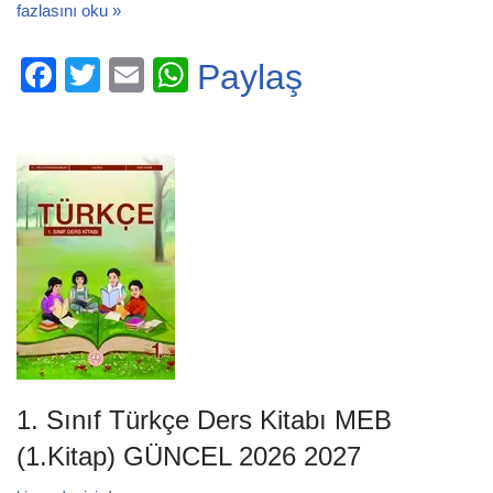
fazlasını oku »
F
T
E
W
Paylaş
a
wi
m
h
c
tt
ail
at
e
er
s
b
A
o
p
o
p
k
1. Sınıf Türkçe Ders Kitabı MEB
(1.Kitap) GÜNCEL 2026 2027