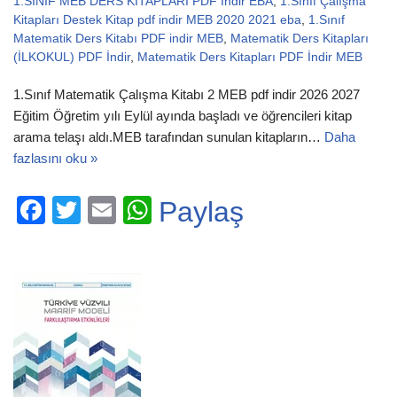
1.SINIF MEB DERS KİTAPLARI PDF İndir EBA
,
1.Sınıf Çalışma
Kitapları Destek Kitap pdf indir MEB 2020 2021 eba
,
1.Sınıf
Matematik Ders Kitabı PDF indir MEB
,
Matematik Ders Kitapları
(İLKOKUL) PDF İndir
,
Matematik Ders Kitapları PDF İndir MEB
1.Sınıf Matematik Çalışma Kitabı 2 MEB pdf indir 2026 2027
Eğitim Öğretim yılı Eylül ayında başladı ve öğrencileri kitap
arama telaşı aldı.MEB tarafından sunulan kitapların…
Daha
fazlasını oku »
F
T
E
W
Paylaş
a
wi
m
h
c
tt
ail
at
e
er
s
b
A
o
p
o
p