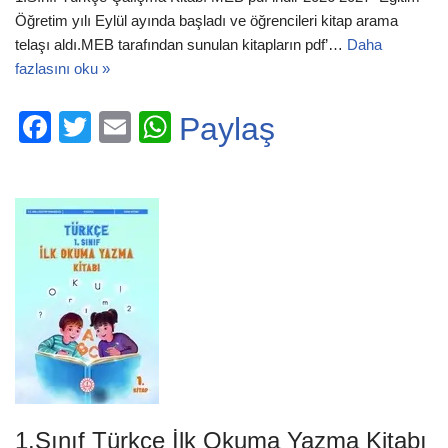
Öğretim yılı Eylül ayında başladı ve öğrencileri kitap arama
telaşı aldı.MEB tarafından sunulan kitapların pdf’…
Daha
fazlasını oku »
F
T
E
W
Paylaş
a
wi
m
h
c
tt
ail
at
e
er
s
b
A
o
p
o
p
k
1.Sınıf Türkçe İlk Okuma Yazma Kitabı