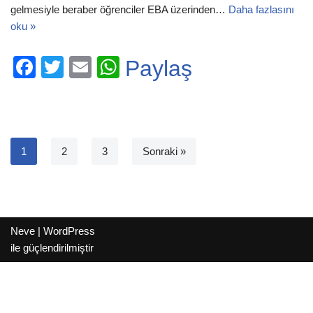
gelmesiyle beraber öğrenciler EBA üzerinden…
Daha fazlasını
oku »
F
T
E
W
Paylaş
a
wi
m
h
c
tt
ail
at
e
er
s
b
A
1
2
3
Sonraki »
o
p
o
p
k
Neve
|
WordPress
ile güçlendirilmiştir