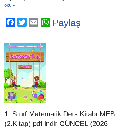
oku »
F
T
E
W
Paylaş
a
wi
m
h
c
tt
ail
at
e
er
s
b
A
o
p
o
p
k
1. Sınıf Matematik Ders Kitabı MEB
(2.Kitap) pdf indir GÜNCEL (2026