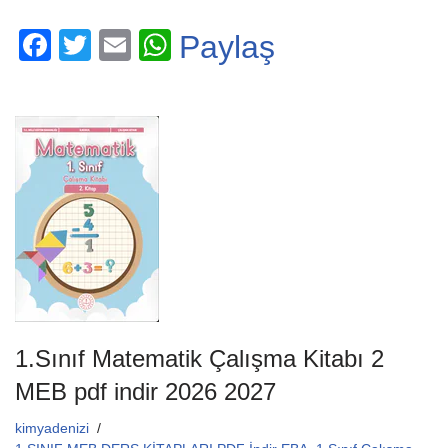
F
T
E
W
Paylaş
a
wi
m
h
c
tt
ail
at
e
er
s
b
A
o
p
o
p
k
1.Sınıf Matematik Çalışma Kitabı 2
MEB pdf indir 2026 2027
kimyadenizi