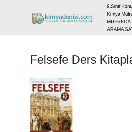
9.Sınıf Konu
Kimya Müfre
İçeriğe
MÜFREDA
geç
ARAMA SA
Felsefe Ders Kitapl