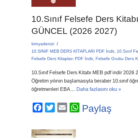
10.Sınıf Felsefe Ders Kitab
GÜNCEL (2026 2027)
kimyadenizi
10.SINIF MEB DERS KİTAPLARI PDF İndir
,
10.Sınıf F
Felsefe Ders Kitapları PDF İndir
,
Felsefe Grubu Ders K
10.Sınıf Felsefe Ders Kitabı MEB pdf indir 20
Öğretim yılının başlamasıyla beraber 10.sınıf öğre
öğretmenleri EBA…
Daha fazlasını oku »
F
T
E
W
Paylaş
a
wi
m
h
c
tt
ail
at
e
er
s