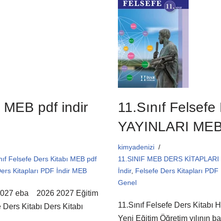
b
A
o
p
o
p
k
ı MEB pdf indir
11.Sınıf Felsefe
YAYINLARI MEB
kimyadenizi
nıf Felsefe Ders Kitabı MEB pdf
11.SINIF MEB DERS KİTAPLARI 
ers Kitapları PDF İndir MEB
İndir
,
Felsefe Ders Kitapları PDF 
Genel
6 2027 eba 2026 2027 Eğitim
11.Sınıf Felsefe Ders Kitabı
e Ders Kitabı Ders Kitabı
Yeni Eğitim Öğretim yılının ba