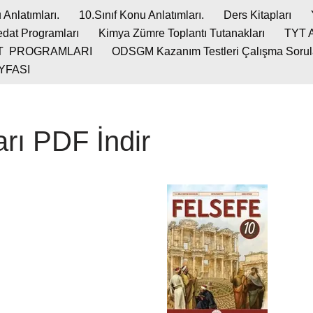
 Anlatımları.
10.Sınıf Konu Anlatımları.
Ders Kitapları
dat Programları
Kimya Zümre Toplantı Tutanakları
TYT 
T PROGRAMLARI
ODSGM Kazanım Testleri Çalışma Soruları
YFASI
arı PDF İndir