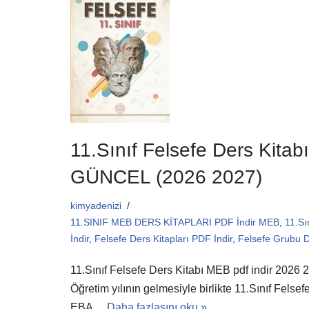
b
A
o
p
o
p
k
11.Sınıf Felsefe Ders Kitab
GÜNCEL (2026 2027)
kimyadenizi
11.SINIF MEB DERS KİTAPLARI PDF İndir MEB
,
11.Sı
İndir
,
Felsefe Ders Kitapları PDF İndir
,
Felsefe Grubu D
11.Sınıf Felsefe Ders Kitabı MEB pdf indir 202
Öğretim yılının gelmesiyle birlikte 11.Sınıf Felsef
EBA…
Daha fazlasını oku »