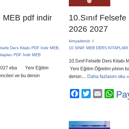
ı MEB pdf indir
10.Sınıf Felsefe
2026 2027
kimyadenizi
elsefe Ders Kitabı PDF İndir MEB
,
10.SINIF MEB DERS KİTAPLARI 
itapları PDF İndir MEB
10.Sınıf Felsefe Ders Kitabı
26 2027 eba Yeni Eğitim
Yeni Eğitim Öğretim yılının b
ncileri ve bu dersin
dersin…
Daha fazlasını oku »
F
T
E
W
Pa
a
wi
m
h
c
tt
ail
at
e
er
s