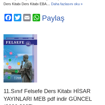
Ders Kitabı Ders Kitabı EBA…
Daha fazlasını oku »
F
T
E
W
Paylaş
a
wi
m
h
c
tt
ail
at
e
er
s
b
A
o
p
o
p
k
11.Sınıf Felsefe Ders Kitabı HİSAR
YAYINLARI MEB pdf indir GÜNCEL