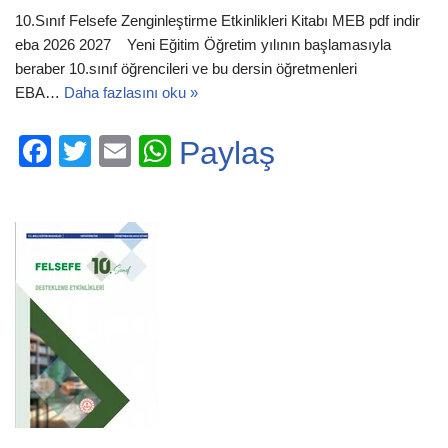
10.Sınıf Felsefe Zenginleştirme Etkinlikleri Kitabı MEB pdf indir
eba 2026 2027 Yeni Eğitim Öğretim yılının başlamasıyla
beraber 10.sınıf öğrencileri ve bu dersin öğretmenleri
EBA…
Daha fazlasını oku »
F
T
E
W
Paylaş
a
wi
m
h
c
tt
ail
at
e
er
s
b
A
o
p
o
p
k