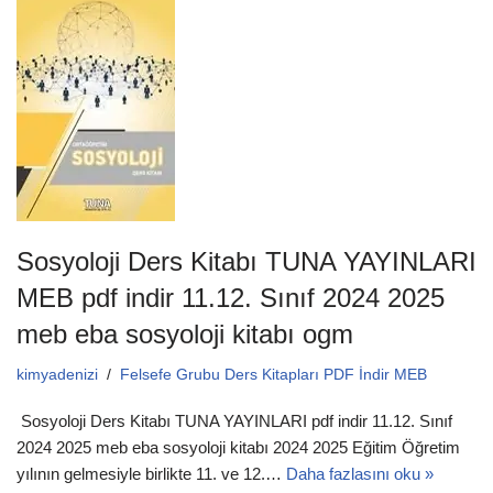
e
er
s
b
A
o
p
o
p
k
Sosyoloji Ders Kitabı TUNA YAYINLARI
MEB pdf indir 11.12. Sınıf 2024 2025
meb eba sosyoloji kitabı ogm
kimyadenizi
Felsefe Grubu Ders Kitapları PDF İndir MEB
Sosyoloji Ders Kitabı TUNA YAYINLARI pdf indir 11.12. Sınıf
2024 2025 meb eba sosyoloji kitabı 2024 2025 Eğitim Öğretim
yılının gelmesiyle birlikte 11. ve 12.…
Daha fazlasını oku »