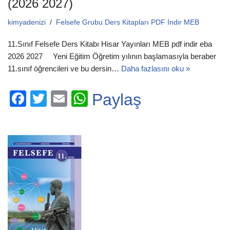
(2026 2027)
kimyadenizi
Felsefe Grubu Ders Kitapları PDF İndir MEB
11.Sınıf Felsefe Ders Kitabı Hisar Yayınları MEB pdf indir eba
2026 2027 Yeni Eğitim Öğretim yılının başlamasıyla beraber
11.sınıf öğrencileri ve bu dersin…
Daha fazlasını oku »
F
T
E
W
Paylaş
a
wi
m
h
c
tt
ail
at
e
er
s
b
A
o
p
o
p
k