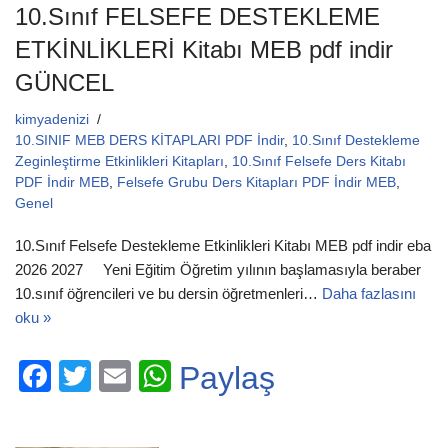
10.Sınıf FELSEFE DESTEKLEME
ETKİNLİKLERİ Kitabı MEB pdf indir
GÜNCEL
kimyadenizi
10.SINIF MEB DERS KİTAPLARI PDF İndir
,
10.Sınıf Destekleme
Zeginleştirme Etkinlikleri Kitapları
,
10.Sınıf Felsefe Ders Kitabı
PDF İndir MEB
,
Felsefe Grubu Ders Kitapları PDF İndir MEB
,
Genel
10.Sınıf Felsefe Destekleme Etkinlikleri Kitabı MEB pdf indir eba
2026 2027 Yeni Eğitim Öğretim yılının başlamasıyla beraber
10.sınıf öğrencileri ve bu dersin öğretmenleri…
Daha fazlasını
oku »
F
T
E
W
Paylaş
a
wi
m
h
c
tt
ail
at