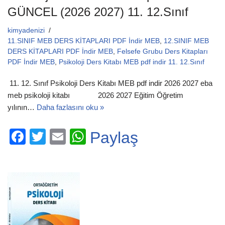
GÜNCEL (2026 2027) 11. 12.Sınıf
kimyadenizi
11.SINIF MEB DERS KİTAPLARI PDF İndir MEB
,
12.SINIF MEB
DERS KİTAPLARI PDF İndir MEB
,
Felsefe Grubu Ders Kitapları
PDF İndir MEB
,
Psikoloji Ders Kitabı MEB pdf indir 11. 12.Sınıf
11. 12. Sınıf Psikoloji Ders Kitabı MEB pdf indir 2026 2027 eba
meb psikoloji kitabı 2026 2027 Eğitim Öğretim
yılının…
Daha fazlasını oku »
F
T
E
W
Paylaş
a
wi
m
h
c
tt
ail
at
e
er
s
b
A
o
p