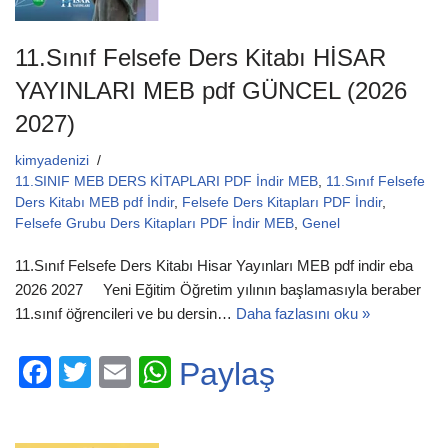
11.Sınıf Felsefe Ders Kitabı HİSAR
YAYINLARI MEB pdf GÜNCEL (2026
2027)
kimyadenizi
11.SINIF MEB DERS KİTAPLARI PDF İndir MEB
,
11.Sınıf Felsefe
Ders Kitabı MEB pdf İndir
,
Felsefe Ders Kitapları PDF İndir
,
Felsefe Grubu Ders Kitapları PDF İndir MEB
,
Genel
11.Sınıf Felsefe Ders Kitabı Hisar Yayınları MEB pdf indir eba
2026 2027 Yeni Eğitim Öğretim yılının başlamasıyla beraber
11.sınıf öğrencileri ve bu dersin…
Daha fazlasını oku »
F
T
E
W
Paylaş
a
wi
m
h
c
tt
ail
at