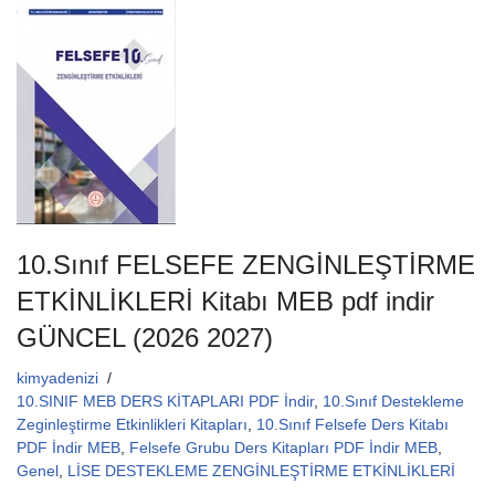
e
er
s
b
A
o
p
o
p
k
10.Sınıf FELSEFE ZENGİNLEŞTİRME
ETKİNLİKLERİ Kitabı MEB pdf indir
GÜNCEL (2026 2027)
kimyadenizi
10.SINIF MEB DERS KİTAPLARI PDF İndir
,
10.Sınıf Destekleme
Zeginleştirme Etkinlikleri Kitapları
,
10.Sınıf Felsefe Ders Kitabı
PDF İndir MEB
,
Felsefe Grubu Ders Kitapları PDF İndir MEB
,
Genel
,
LİSE DESTEKLEME ZENGİNLEŞTİRME ETKİNLİKLERİ