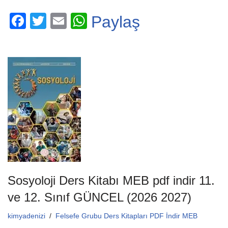
F
T
E
W
Paylaş
a
wi
m
h
c
tt
ail
at
e
er
s
b
A
o
p
o
p
k
Sosyoloji Ders Kitabı MEB pdf indir 11.
ve 12. Sınıf GÜNCEL (2026 2027)
kimyadenizi
Felsefe Grubu Ders Kitapları PDF İndir MEB