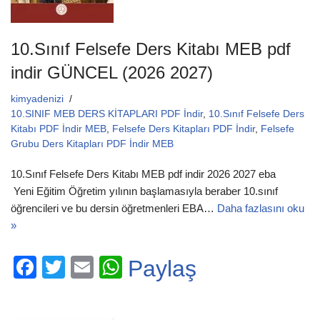
10.Sınıf Felsefe Ders Kitabı MEB pdf
indir GÜNCEL (2026 2027)
kimyadenizi
10.SINIF MEB DERS KİTAPLARI PDF İndir
,
10.Sınıf Felsefe Ders
Kitabı PDF İndir MEB
,
Felsefe Ders Kitapları PDF İndir
,
Felsefe
Grubu Ders Kitapları PDF İndir MEB
10.Sınıf Felsefe Ders Kitabı MEB pdf indir 2026 2027 eba
Yeni Eğitim Öğretim yılının başlamasıyla beraber 10.sınıf
öğrencileri ve bu dersin öğretmenleri EBA…
Daha fazlasını oku
»
F
T
E
W
Paylaş
a
wi
m
h
c
tt
ail
at