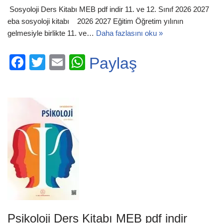
Sosyoloji Ders Kitabı MEB pdf indir 11. ve 12. Sınıf 2026 2027
eba sosyoloji kitabı 2026 2027 Eğitim Öğretim yılının
gelmesiyle birlikte 11. ve…
Daha fazlasını oku »
F
T
E
W
Paylaş
a
wi
m
h
c
tt
ail
at
e
er
s
b
A
o
p
o
p
k
Psikoloji Ders Kitabı MEB pdf indir