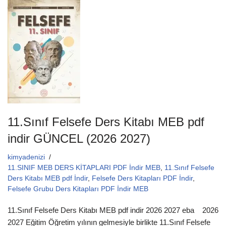
e
er
s
b
A
o
p
o
p
k
11.Sınıf Felsefe Ders Kitabı MEB pdf
indir GÜNCEL (2026 2027)
kimyadenizi
11.SINIF MEB DERS KİTAPLARI PDF İndir MEB
,
11.Sınıf Felsefe
Ders Kitabı MEB pdf İndir
,
Felsefe Ders Kitapları PDF İndir
,
Felsefe Grubu Ders Kitapları PDF İndir MEB
11.Sınıf Felsefe Ders Kitabı MEB pdf indir 2026 2027 eba 2026
2027 Eğitim Öğretim yılının gelmesiyle birlikte 11.Sınıf Felsefe