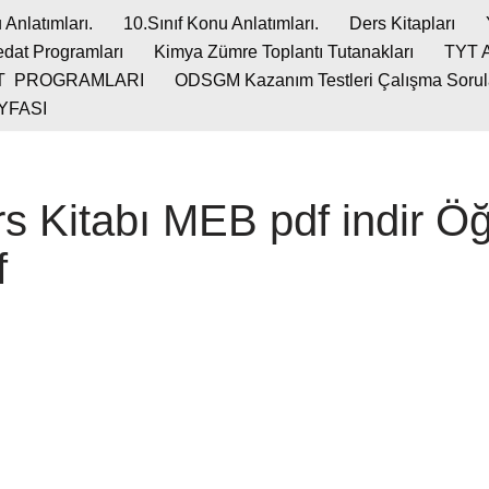
 Anlatımları.
10.Sınıf Konu Anlatımları.
Ders Kitapları
dat Programları
Kimya Zümre Toplantı Tutanakları
TYT 
T PROGRAMLARI
ODSGM Kazanım Testleri Çalışma Soruları
YFASI
rs Kitabı MEB pdf indir Ö
f