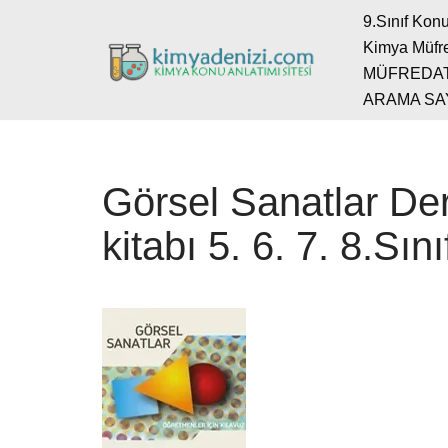
9.Sınıf Konu
Kimya Müfre
İçeriğe
MÜFREDA
geç
ARAMA SA
Görsel Sanatlar De
kitabı 5. 6. 7. 8.Sını