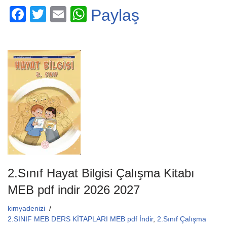
F
T
E
W
Paylaş
a
wi
m
h
c
tt
ail
at
e
er
s
b
A
o
p
o
p
k
2.Sınıf Hayat Bilgisi Çalışma Kitabı
MEB pdf indir 2026 2027
kimyadenizi
2.SINIF MEB DERS KİTAPLARI MEB pdf İndir
,
2.Sınıf Çalışma