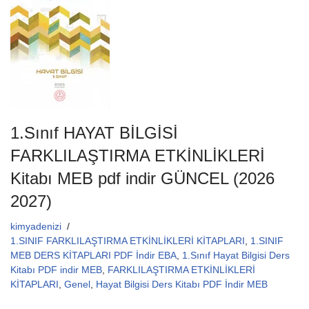
b
A
o
p
o
p
k
1.Sınıf HAYAT BİLGİSİ
FARKLILAŞTIRMA ETKİNLİKLERİ
Kitabı MEB pdf indir GÜNCEL (2026
2027)
kimyadenizi
1.SINIF FARKLILAŞTIRMA ETKİNLİKLERİ KİTAPLARI
,
1.SINIF
MEB DERS KİTAPLARI PDF İndir EBA
,
1.Sınıf Hayat Bilgisi Ders
Kitabı PDF indir MEB
,
FARKLILAŞTIRMA ETKİNLİKLERİ
KİTAPLARI
,
Genel
,
Hayat Bilgisi Ders Kitabı PDF İndir MEB