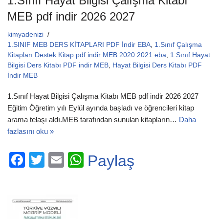
1.Sınıf Hayat Bilgisi Çalışma Kitabı
MEB pdf indir 2026 2027
kimyadenizi
1.SINIF MEB DERS KİTAPLARI PDF İndir EBA
,
1.Sınıf Çalışma
Kitapları Destek Kitap pdf indir MEB 2020 2021 eba
,
1.Sınıf Hayat
Bilgisi Ders Kitabı PDF indir MEB
,
Hayat Bilgisi Ders Kitabı PDF
İndir MEB
1.Sınıf Hayat Bilgisi Çalışma Kitabı MEB pdf indir 2026 2027
Eğitim Öğretim yılı Eylül ayında başladı ve öğrencileri kitap
arama telaşı aldı.MEB tarafından sunulan kitapların…
Daha
fazlasını oku »
F
T
E
W
Paylaş
a
wi
m
h
c
tt
ail
at
e
er
s