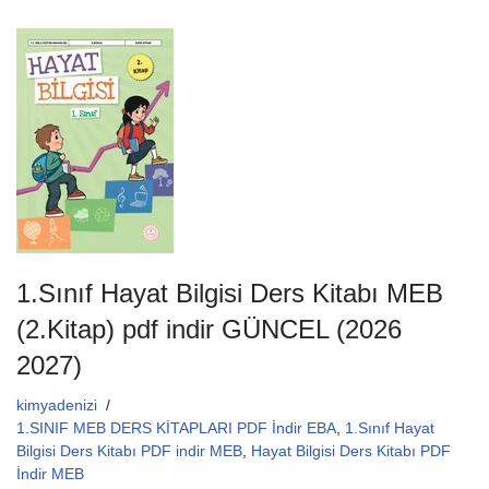
c
tt
ail
at
e
er
s
b
A
o
p
o
p
k
1.Sınıf Hayat Bilgisi Ders Kitabı MEB
(2.Kitap) pdf indir GÜNCEL (2026
2027)
kimyadenizi
1.SINIF MEB DERS KİTAPLARI PDF İndir EBA
,
1.Sınıf Hayat
Bilgisi Ders Kitabı PDF indir MEB
,
Hayat Bilgisi Ders Kitabı PDF
İndir MEB