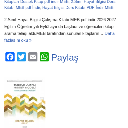
Kitapları Destek Kitap pdf indir MEB
,
2.Sınıf Hayat Bilgisi Ders
Kitabı MEB pdf İndir
,
Hayat Bilgisi Ders Kitabı PDF İndir MEB
2.Sınıf Hayat Bilgisi Çalışma Kitabı MEB pdf indir 2026 2027
Eğitim Öğretim yılı Eylül ayında başladı ve öğrencileri kitap
arama telaşı aldı.MEB tarafından sunulan kitapların…
Daha
fazlasını oku »
F
T
E
W
Paylaş
a
wi
m
h
c
tt
ail
at
e
er
s
b
A
o
p
o
p
k