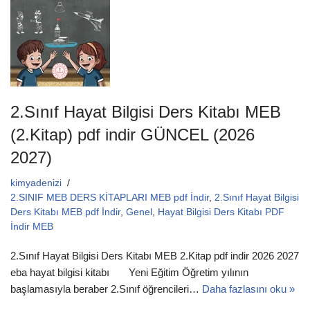
o
p
o
p
k
2.Sınıf Hayat Bilgisi Ders Kitabı MEB
(2.Kitap) pdf indir GÜNCEL (2026
2027)
kimyadenizi
2.SINIF MEB DERS KİTAPLARI MEB pdf İndir
,
2.Sınıf Hayat Bilgisi
Ders Kitabı MEB pdf İndir
,
Genel
,
Hayat Bilgisi Ders Kitabı PDF
İndir MEB
2.Sınıf Hayat Bilgisi Ders Kitabı MEB 2.Kitap pdf indir 2026 2027
eba hayat bilgisi kitabı Yeni Eğitim Öğretim yılının
başlamasıyla beraber 2.Sınıf öğrencileri…
Daha fazlasını oku »