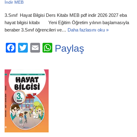
İndir MEB
3.Sınıf Hayat Bilgisi Ders Kitabı MEB pdf indir 2026 2027 eba
hayat bilgisi kitabı Yeni Eğitim Öğretim yılının başlamasıyla
beraber 3.Sınıf öğrencileri ve…
Daha fazlasını oku »
F
T
E
W
Paylaş
a
wi
m
h
c
tt
ail
at
e
er
s
b
A
o
p
o
p
k