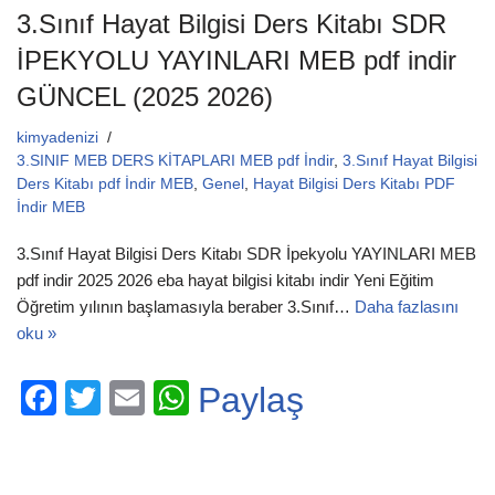
3.Sınıf Hayat Bilgisi Ders Kitabı SDR
İPEKYOLU YAYINLARI MEB pdf indir
GÜNCEL (2025 2026)
kimyadenizi
3.SINIF MEB DERS KİTAPLARI MEB pdf İndir
,
3.Sınıf Hayat Bilgisi
Ders Kitabı pdf İndir MEB
,
Genel
,
Hayat Bilgisi Ders Kitabı PDF
İndir MEB
3.Sınıf Hayat Bilgisi Ders Kitabı SDR İpekyolu YAYINLARI MEB
pdf indir 2025 2026 eba hayat bilgisi kitabı indir Yeni Eğitim
Öğretim yılının başlamasıyla beraber 3.Sınıf…
Daha fazlasını
oku »
F
T
E
W
Paylaş
a
wi
m
h
c
tt
ail
at