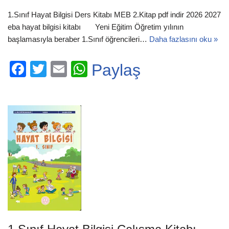
1.Sınıf Hayat Bilgisi Ders Kitabı MEB 2.Kitap pdf indir 2026 2027
eba hayat bilgisi kitabı Yeni Eğitim Öğretim yılının
başlamasıyla beraber 1.Sınıf öğrencileri…
Daha fazlasını oku »
F
T
E
W
Paylaş
a
wi
m
h
c
tt
ail
at
e
er
s
b
A
o
p
o
p
k