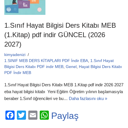
1.Sınıf Hayat Bilgisi Ders Kitabı MEB
(1.Kitap) pdf indir GÜNCEL (2026
2027)
kimyadenizi
1.SINIF MEB DERS KİTAPLARI PDF İndir EBA
,
1.Sınıf Hayat
Bilgisi Ders Kitabı PDF indir MEB
,
Genel
,
Hayat Bilgisi Ders Kitabı
PDF İndir MEB
1.Sınıf Hayat Bilgisi Ders Kitabı MEB 1.Kitap pdf indir 2026 2027
eba hayat bilgisi kitabı Yeni Eğitim Öğretim yılının başlamasıyla
beraber 1.Sınıf öğrencileri ve bu…
Daha fazlasını oku »
F
T
E
W
Paylaş
a
wi
m
h