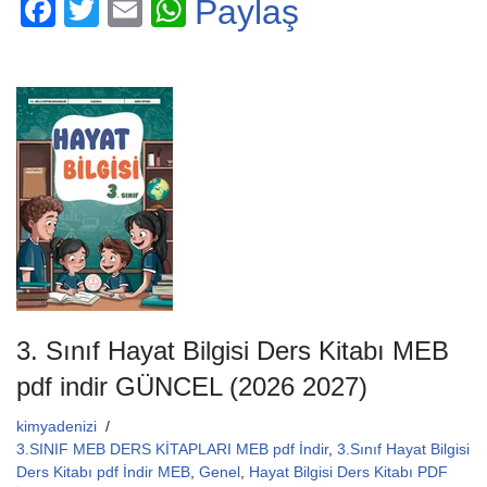
F
T
E
W
Paylaş
a
wi
m
h
c
tt
ail
at
e
er
s
b
A
o
p
o
p
k
3. Sınıf Hayat Bilgisi Ders Kitabı MEB
pdf indir GÜNCEL (2026 2027)
kimyadenizi
3.SINIF MEB DERS KİTAPLARI MEB pdf İndir
,
3.Sınıf Hayat Bilgisi
Ders Kitabı pdf İndir MEB
,
Genel
,
Hayat Bilgisi Ders Kitabı PDF