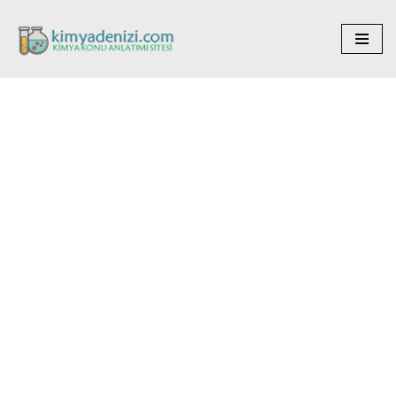
İçeriğe
geç