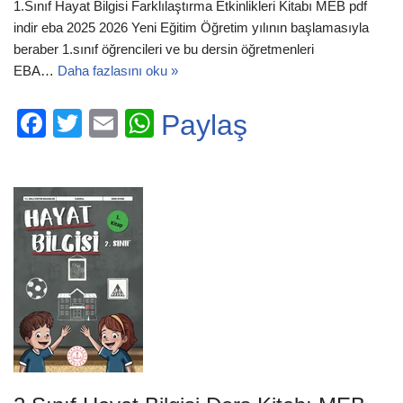
1.Sınıf Hayat Bilgisi Farklılaştırma Etkinlikleri Kitabı MEB pdf
indir eba 2025 2026 Yeni Eğitim Öğretim yılının başlamasıyla
beraber 1.sınıf öğrencileri ve bu dersin öğretmenleri
EBA…
Daha fazlasını oku »
F
T
E
W
Paylaş
a
wi
m
h
c
tt
ail
at
e
er
s
b
A
o
p
o
p
k