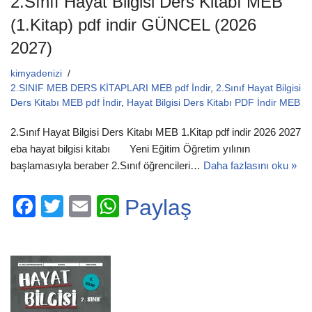
2.Sınıf Hayat Bilgisi Ders Kitabı MEB
(1.Kitap) pdf indir GÜNCEL (2026
2027)
kimyadenizi
2.SINIF MEB DERS KİTAPLARI MEB pdf İndir
,
2.Sınıf Hayat Bilgisi
Ders Kitabı MEB pdf İndir
,
Hayat Bilgisi Ders Kitabı PDF İndir MEB
2.Sınıf Hayat Bilgisi Ders Kitabı MEB 1.Kitap pdf indir 2026 2027
eba hayat bilgisi kitabı Yeni Eğitim Öğretim yılının
başlamasıyla beraber 2.Sınıf öğrencileri…
Daha fazlasını oku »
F
T
E
W
Paylaş
a
wi
m
h
c
tt
ail
at
e
er
s
b
A